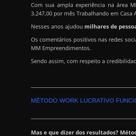
Com sua ampla experiência na área M
a
3.247,00 por mês Trabalhando em Casa 
r
d
Nesses anos ajudou
milhares de pessoa
i
Os comentários positivos nas redes soci
n
MM Empreendimentos.
h
e
Sendo assim, com respeito a credibilida
i
r
o
n
MÉTODO WORK LUCRATIVO FUNCI
a
i
n
t
Mas e que dizer dos resultados? Méto
e