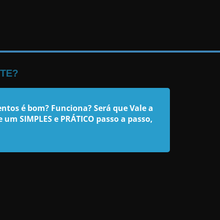
TE?
ntos é bom? Funciona? Será que Vale a
e um SIMPLES e PRÁTICO passo a passo,