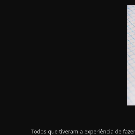
r
n
e
t
?
M
a
s
c
o
m
o
?
🤔
Todos que tiveram a experiência de faze