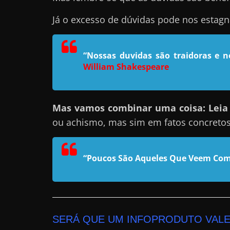
n
Já o excesso de dúvidas pode nos estag
s
a
“Nossas duvidas são traidoras e 
n
William Shakespeare
d
o
e
Mas vamos combinar uma coisa: Leia e
m
ou achismo, mas sim em fatos concreto
c
o
m
“Poucos São Aqueles Que Veem Com
o
g
a
n
SERÁ QUE UM INFOPRODUTO VALE
h