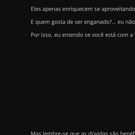
e
Eles apenas enriquecem se aproveitando
l
E quem gosta de ser enganado?… eu não
e
c
Por isso, eu entendo se você está com a
h
e
f
e
c
h
a
t
o
?
P
Mas lembre-se que as dúvidas são benéf
e