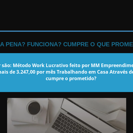
 A PENA? FUNCIONA? CUMPRE O QUE PROME
 são: Método Work Lucrativo feito por MM Empreendime
ais de 3.247,00 por mês Trabalhando em Casa Através d
cumpre o prometido?