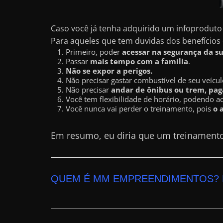
a
?
Caso você já tenha adquirido um infoproduto 
J
Para aqueles que tem duvidas dos benefícios
Primeiro, poder
acessar na segurança da s
á
Passar
mais tempo com a família
.
p
Não se expor a perigos.
Não precisar gastar combustível de seu veícul
e
Não precisar
andar de ônibus ou trem, paga
n
Você tem flexibilidade de horário, podendo a
Você nunca vai perder o treinamento, pois
o 
s
o
Em resumo, eu diria que um treinament
u
e
m
QUEM É MM EMPREENDIMENTOS? 
g
a
n
h