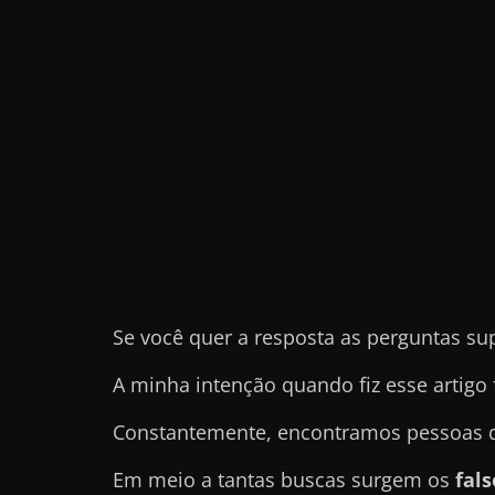
e
t
r
a
b
a
l
h
a
r
Se você quer a resposta as perguntas su
c
o
A minha intenção quando fiz esse artigo 
m
a
Constantemente, encontramos pessoas qu
q
Em meio a tantas buscas surgem os
fal
u