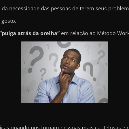
 da necessidade das pessoas de terem seus problema
 gosto.
“pulga atrás da orelha”
em relação ao Método Work 
icas quando nos tornam pessoas mais cautelosas e 