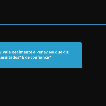
 Vale Realmente a Pena? No que diz
esultados? É de confiança?