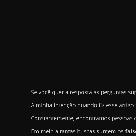
e
t
r
a
b
a
l
h
a
r
Se você quer a resposta as perguntas su
c
o
A minha intenção quando fiz esse artigo 
m
a
Constantemente, encontramos pessoas qu
q
Em meio a tantas buscas surgem os
fal
u