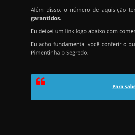
r
Além disso, o número de aquisição 
n
garantidos.
e
Eu deixei um link logo abaixo com come
t
?
Eu acho fundamental você conferir o qu
M
Pimentinha o Segredo.
a
s
c
o
Para sab
m
o
?
🤔