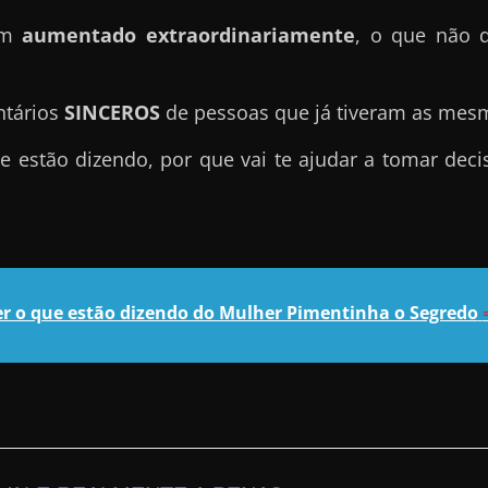
tem
aumentado extraordinariamente
, o que não 
ntários
SINCEROS
de pessoas que já tiveram as mes
e estão dizendo, por que vai te ajudar a tomar de
er o que estão dizendo do Mulher Pimentinha o Segredo