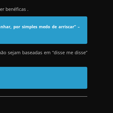
r benéficas .
nhar, por simples medo de arriscar”
–
não sejam baseadas em “disse me disse”