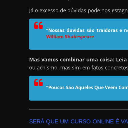
n
Já o excesso de dúvidas pode nos estag
s
a
“Nossas duvidas são traidoras e 
n
William Shakespeare
d
o
e
Mas vamos combinar uma coisa: Leia e
m
ou achismo, mas sim em fatos concreto
c
o
m
“Poucos São Aqueles Que Veem Com
o
g
a
n
SERÁ QUE UM CURSO ONLINE É V
h