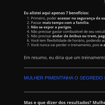
a
?
Eu alistei aqui apenas 7 benefícios:
Primeiro, poder
acessar na segurança da s
J
Passar
mais tempo com a família
.
á
Não se expor a perigos.
Não precisar gastar combustível de seu veícul
p
Não precisar
andar de ônibus ou trem, paga
e
Você tem flexibilidade de horário, podendo a
n
Você nunca vai perder o treinamento, pois
o 
s
Em resumo, eu diria que um treinament
o
u
e
m
MULHER PIMENTINHA O SEGREDO 
g
a
n
Mas e que dizer dos resultados? Mulh
h