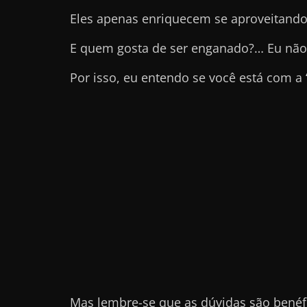
e
Eles apenas enriquecem se aproveitando
l
E quem gosta de ser enganado?… Eu não
e
c
Por isso, eu entendo se você está com a
h
e
f
e
c
h
a
t
o
?
P
Mas lembre-se que as dúvidas são benéf
e