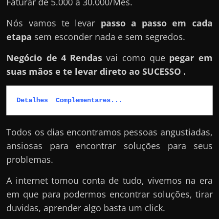
e
Faturar de 5.000 a 30.000/Mês.
r
Nós vamos te levar
passo a passo em cada
n
etapa
sem esconder nada e sem segredos.
e
t
Negócio de 4 Rendas
vai como que
pegar em
?
suas mãos e te levar direto ao SUCESSO .
M
a
Detalhes  Complementares...
s
c
Todos os dias encontramos pessoas angustiadas,
o
ansiosas para encontrar soluções para seus
m
problemas.
o
?
A internet tomou conta de tudo, vivemos na era
🤔
em que para podermos encontrar soluções, tirar
duvidas, aprender algo basta um click.