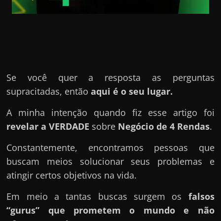
u
e
l
e
c
h
Se você quer a resposta as perguntas
e
supracitadas, então
aqui é o seu lugar.
f
e
A minha intenção quando fiz esse artigo foi
c
revelar a VERDADE
sobre
Negócio de 4 Rendas
.
h
Constantemente, encontramos pessoas que
a
buscam meios solucionar seus problemas e
t
atingir certos objetivos na vida.
o
?
Em meio a tantas buscas surgem os
falsos
P
“gurus” que prometem o mundo e não