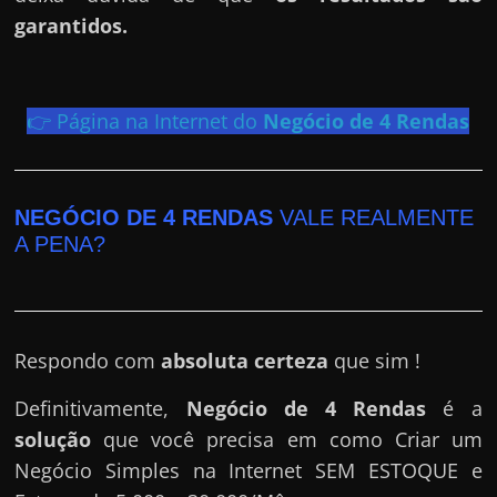
h
garantidos.
a
r
d
👉 Página na Internet do
Negócio de 4 Rendas
i
n
h
NEGÓCIO DE 4 RENDAS
VALE REALMENTE
e
A PENA?
i
r
o
n
Respondo com
absoluta certeza
que sim !
a
i
Definitivamente,
Negócio de 4 Rendas
é a
n
solução
que você precisa em como Criar um
t
Negócio Simples na Internet SEM ESTOQUE e