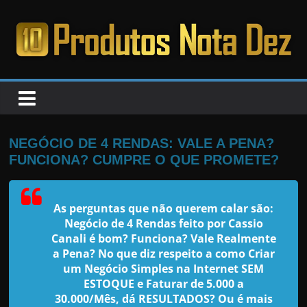
Pular
para
o
PRODUTOS
conteúdo
NOTA
DEZ
NEGÓCIO DE 4 RENDAS: VALE A PENA?
FUNCIONA? CUMPRE O QUE PROMETE?
C
a
As perguntas que não querem calar são:
n
Negócio de 4 Rendas feito por Cassio
s
Canali
é bom? Funciona? Vale Realmente
a
a Pena? No que diz respeito a como Criar
um Negócio Simples na Internet SEM
d
ESTOQUE e Faturar de 5.000 a
o
30.000/Mês, dá RESULTADOS? Ou é mais