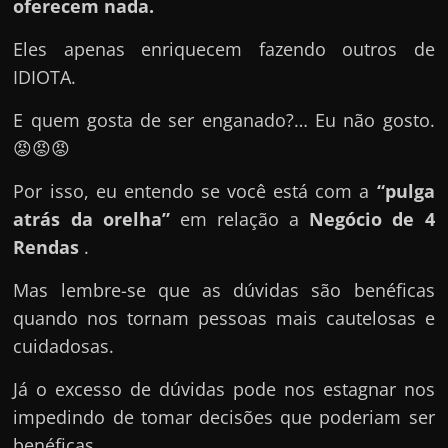
e
oferecem nada.
n
Eles apenas enriquecem fazendo outros de
s
IDIOTA.
a
n
E quem gosta de ser enganado?… Eu não gosto.
d
😡😡😡
o
Por isso, eu entendo se você está com a
“pulga
e
atrás da orelha”
em relação a
Negócio de 4
m
Rendas
.
c
o
Mas lembre-se que as dúvidas são benéficas
m
quando nos tornam pessoas mais cautelosas e
o
cuidadosas.
g
Já o excesso de dúvidas pode nos estagnar nos
a
impedindo de tomar decisões que poderiam ser
n
benéficas .