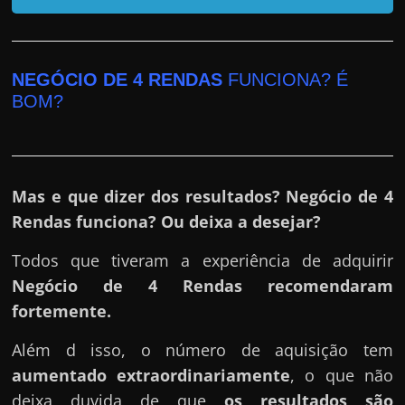
r
a
?
J
NEGÓCIO DE 4 RENDAS
FUNCIONA? É
BOM?
á
p
e
n
Mas e que dizer dos resultados? Negócio de 4
s
Rendas funciona? Ou deixa a desejar?
o
u
Todos que tiveram a experiência de adquirir
e
Negócio de 4 Rendas
recomendaram
m
fortemente.
g
Além d isso, o número de aquisição tem
a
aumentado extraordinariamente
, o que não
n
deixa duvida de que
os resultados são