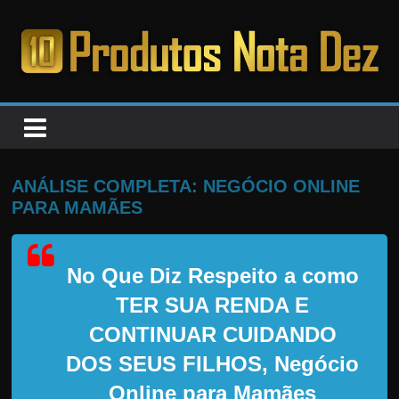
Pular
para
o
PRODUTOS
conteúdo
NOTA
DEZ
ANÁLISE COMPLETA: NEGÓCIO ONLINE
PARA MAMÃES
C
a
No Que Diz Respeito a como
n
s
TER SUA RENDA E
a
CONTINUAR CUIDANDO
d
DOS SEUS FILHOS, Negócio
o
Online para Mamães