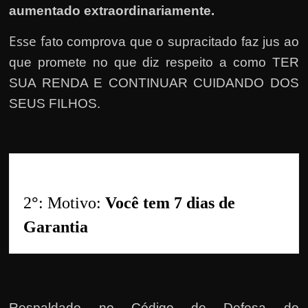
r
aumentado extraordinariamente.
a
?
Esse fa
to comprova que o supracitado faz jus ao
J
que promete no que diz respeito a como TER
á
SUA RENDA E CONTINUAR CUIDANDO DOS
p
SEUS FILHOS.
e
n
s
o
u
2
°
: Motivo: 
Você tem 7 dias de 
e
Garantia
m
g
a
n
Respaldado no
Código de Defesa do