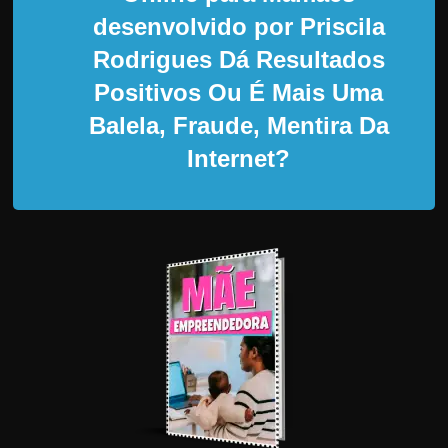
d
desenvolvido por Priscila
e
Rodrigues Dá Resultados
t
r
Positivos Ou É Mais Uma
a
Balela, Fraude, Mentira Da
b
Internet?
a
l
h
a
r
c
o
m
a
q