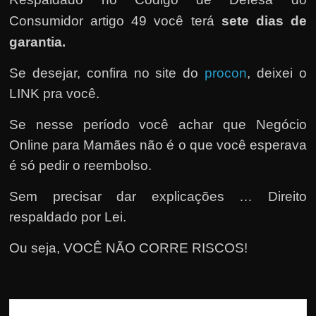
h
a
Consumidor artigo 49 você terá
sete dias de
r
garantia.
d
Se desejar, confira no site do
procon
, deixei o
i
LINK pra você.
n
h
Se nesse período você achar que Negócio
e
Online para Mamães não é o que você esperava
i
é só pedir o reembolso.
r
Sem precisar dar explicações … Direito
o
respaldado por Lei.
n
a
Ou seja, VOCÊ NÃO CORRE RISCOS!
i
n
t