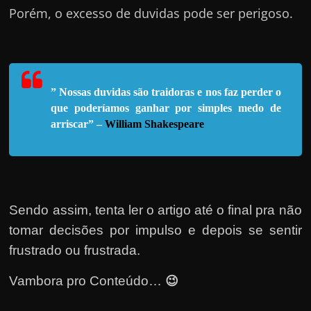
e
Porém, o excesso de duvidas pode ser perigoso.
n
s
a
n
” Nossas duvidas são traidoras e nos faz perder o
d
que poderíamos ganhar por simples medo de
o
arriscar” –
William Shakespeare
e
m
c
o
Sendo assim, tenta ler o artigo até o final pra não
m
tomar decisões por impulso e depois se sentir
o
frustrado ou frus
trada
.
g
a
😉
Vambora pro Conteúdo…
n