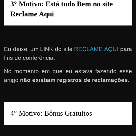
e
3° Motivo: Está tudo Bem no site 
r
Reclame Aqui
n
e
t
?
Eu deixei um LINK do site
RECLAME AQUI
para
M
fins de conferência.
a
s
No momento em que eu estava fazendo esse
c
artigo
não existiam registros de reclamações
.
o
m
o
?
🤔