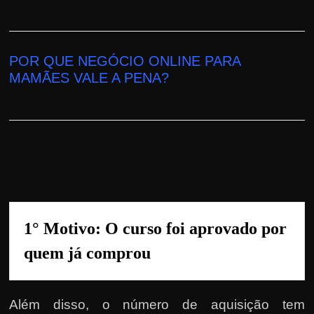
h
a
r
u
POR QUE NEGÓCIO ONLINE PARA
MAMÃES
VALE A PENA
?
m
d
i
n
h
e
i
r
1° Motivo: O 
curso foi aprovado por 
o
quem já comprou
e
x
t
Além disso, o número de aquisição tem