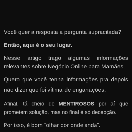
u
e
l
e
Você quer a resposta a pergunta supracitada?
c
h
Então, aqui é o seu lugar.
e
Nesse artigo trago algumas informações
f
e
relevantes sobre Negócio Online para Mamães.
c
Quero que você tenha informações pra depois
h
não dizer que foi ví
tima
de
enganações.
a
t
Afinal, tá cheio de
MENTIROSOS
por aí que
o
prometem solução, mas no final é só decepção.
?
P
Por isso, é bom “olhar por onde anda”.