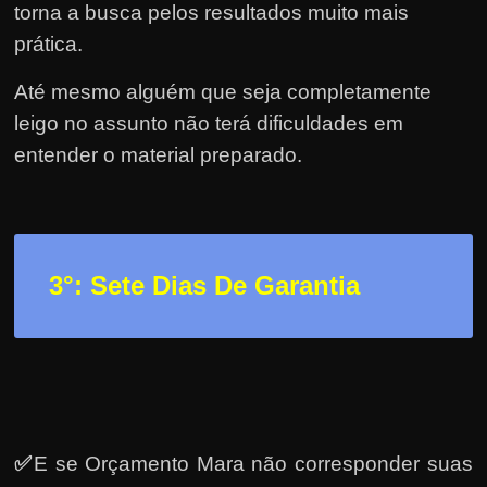
e
torna a busca pelos resultados muito mais
r
prática.
n
Até mesmo alguém que seja completamente
e
leigo no assunto não terá dificuldades em
t
?
entender o material preparado.
M
a
s
c
3
°: Sete Dias De Garantia
o
m
o
?
🤔
✅
E se Orçamento Mara não corresponder suas