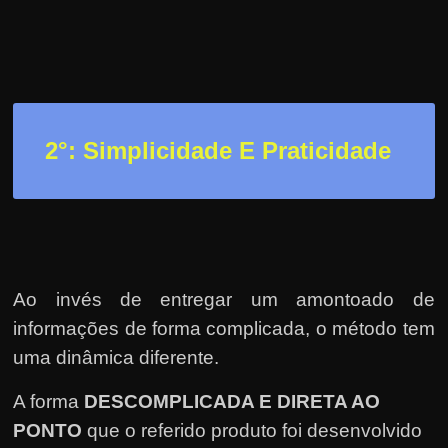
h
a
r
d
i
n
2
°: Simplicidade E Praticidade
h
e
i
r
o
Ao invés de entregar um amontoado de
n
informações de forma complicada, o método tem
a
uma dinâmica diferente.
i
n
A forma
DESCOMPLICADA E DIRETA AO
t
PONTO
que o referido produto foi desenvolvido