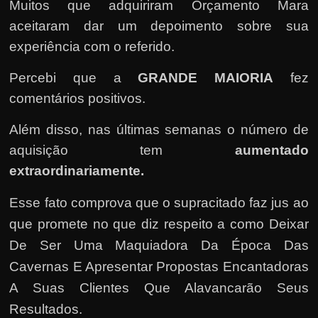
r
Muitos que adquiriram Orçamento Mara
a
aceitaram dar um depoimento sobre sua
?
experiência com o referido.
J
Percebi que a
GRANDE MAIORIA
fez
á
comentários positivos.
p
e
Além disso, nas últimas semanas o número de
n
aquisição tem
aumentado
s
extraordinariamente.
o
u
Esse fato comprova que o supracitado faz jus ao
e
que promete no que diz respeito a como Deixar
m
De Ser Uma Maquiadora Da Época Das
g
Cavernas E Apresentar Propostas Encantadoras
a
A Suas Clientes Que Alavancarão Seus
n
Resultados.