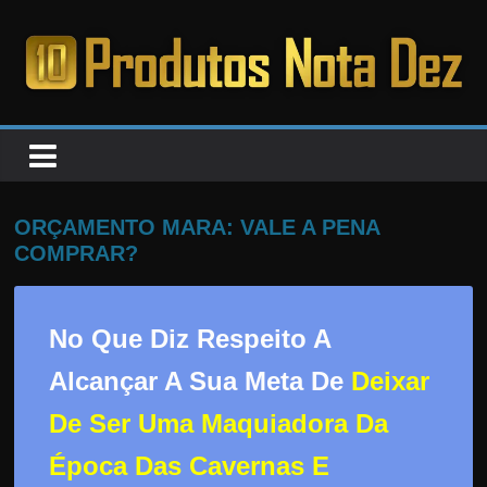
Pular
para
o
PRODUTOS
conteúdo
NOTA
DEZ
ORÇAMENTO MARA: VALE A PENA
COMPRAR?
C
a
No Que Diz Respeito A
n
s
Alcançar A Sua Meta De
Deixar
a
De Ser Uma Maquiadora Da
d
o
Época Das Cavernas E