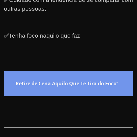
outras pessoas;
✅Tenha foco naquilo que faz
“
Retire de Cena Aquilo Que Te Tira do Foco
“