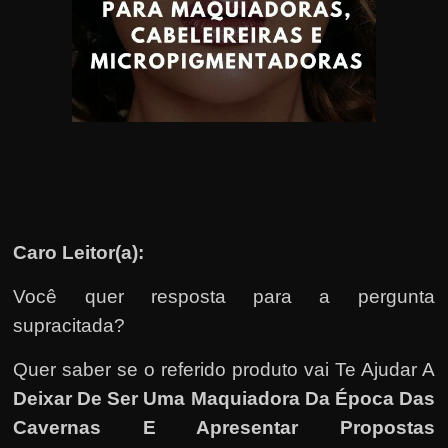
u
e
l
e
c
h
e
f
e
Caro Leitor(a):
c
h
Você quer resposta para a pergunta
a
supracitada?
t
o
Quer saber se o referido produto vai Te Ajudar A
?
Deixar De Ser Uma Maquiadora Da Época Das
P
Cavernas E Apresentar Propostas