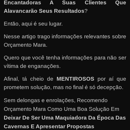
e
Encantadoras A Suas Clientes Que
n
Alavancarão Seus Resultados
?
s
Então, aqui é seu lugar.
a
n
Nesse artigo trago informações relevantes sobre
d
Orçamento Mara.
o
e
Quero que você tenha informações para não ser
m
vítima de enganações.
c
Afinal, tá cheio de
MENTIROSOS
por aí que
o
prometem solução, mas no final é só decepção.
m
o
Sem delongas e enrolações,
Recomendo
g
Orçamento Mara Como Uma Boa Solução Em
a
Deixar De Ser Uma Maquiadora Da Época Das
n
Cavernas E Apresentar Propostas