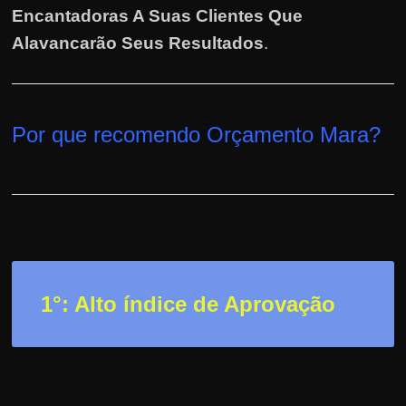
h
Encantadoras A Suas Clientes Que
a
Alavancarão Seus Resultados
.
r
u
m
d
Por que recomendo Orçamento Mara
?
i
n
h
e
i
r
1°: Alto índice de Aprovação
o
e
x
t