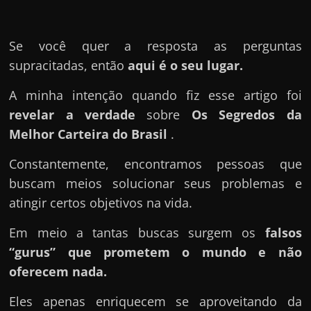
u
e
l
Se você quer a resposta as perguntas
e
supracitadas, então
aqui é o seu lugar.
c
A minha intenção quando fiz esse artigo foi
h
revelar a verdade
sobre
Os Segredos da
e
Melhor Carteira do Brasil
.
f
e
Constantemente, encontramos pessoas que
c
buscam meios solucionar seus problemas e
h
atingir certos objetivos na vida.
a
Em meio a tantas buscas surgem os
falsos
t
“gurus” que prometem o mundo e não
o
oferecem nada.
?
P
Eles apenas enriquecem se aproveitando da