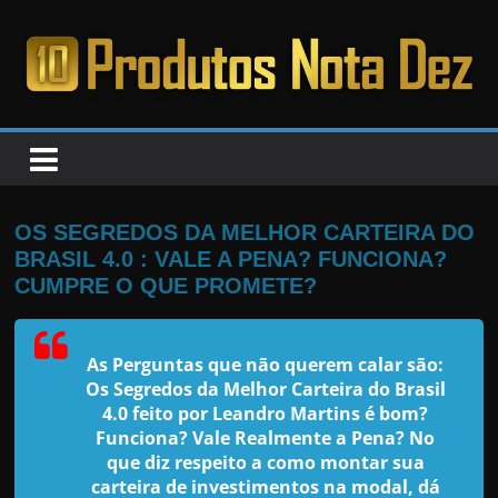
Pular
para
o
PRODUTOS
conteúdo
NOTA
DEZ
OS SEGREDOS DA MELHOR CARTEIRA DO
BRASIL 4.0 : VALE A PENA? FUNCIONA?
C
CUMPRE O QUE PROMETE?
a
n
As Perguntas que não querem calar são:
s
Os Segredos da Melhor Carteira do Brasil
a
4.0 feito por Leandro Martins é bom?
Funciona? Vale Realmente a Pena? No
d
que diz respeito a como montar sua
o
carteira de investimentos na modal, dá