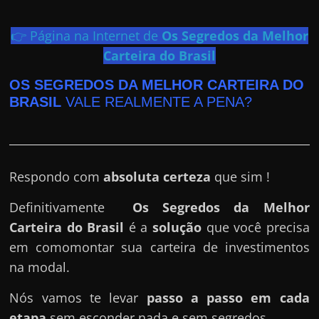
e
r
👉 Página na Internet de
Os Segredos da Melhor
n
Carteira do Brasil
e
t
OS SEGREDOS DA MELHOR CARTEIRA DO
?
BRASIL
VALE REALMENTE A PENA?
M
a
s
Respondo com
absoluta certeza
que sim !
c
o
Definitivamente
Os Segredos da Melhor
m
Carteira do Brasil
é a
solução
que você precisa
o
em comomontar sua carteira de investimentos
?
na modal.
🤔
Nós vamos te levar
passo a passo em cada
etapa
sem esconder nada e sem segredos.