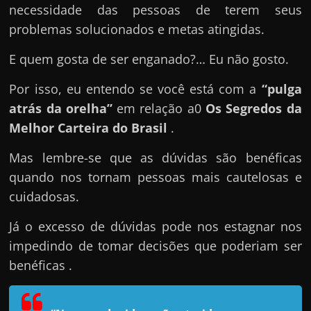
e
necessidade das pessoas de terem seus
n
problemas solucionados e metas atingidas.
s
E quem gosta de ser enganado?… Eu não gosto.
a
n
Por isso, eu entendo se você está com a
“pulga
d
atrás da orelha”
em relação a0
Os Segredos da
o
Melhor Carteira do Brasil
.
e
m
Mas lembre-se que as dúvidas são benéficas
c
quando nos tornam pessoas mais cautelosas e
o
cuidadosas.
m
Já o excesso de dúvidas pode nos estagnar nos
o
impedindo de tomar decisões que poderiam ser
g
benéficas .
a
n