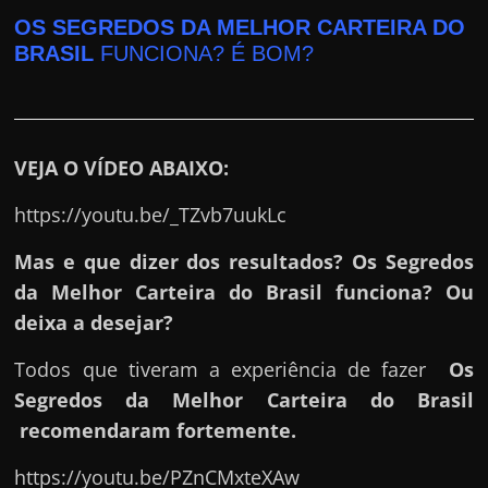
r
OS SEGREDOS DA MELHOR CARTEIRA DO
a
BRASIL
FUNCIONA? É BOM?
?
J
á
p
VEJA O VÍDEO ABAIXO:
e
https://youtu.be/_TZvb7uukLc
n
s
Mas e que dizer dos resultados? Os Segredos
o
da Melhor Carteira do Brasil funciona? Ou
u
deixa a desejar?
e
m
Todos que tiveram a experiência de fazer
Os
g
Segredos da Melhor Carteira do Brasil
a
recomendaram fortemente.
n
https://youtu.be/PZnCMxteXAw