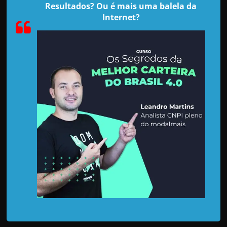
d
Resultados? Ou é mais uma balela da
e
Internet?
t
r
a
b
a
l
h
a
r
c
o
m
a
q