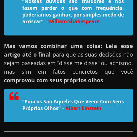
h
“Nossas duvidas são traidoras e nos
fazem perder o que com frequência,
a
poderíamos ganhar, por simples medo de
r
arriscar”
–
William Shakespeare
u
m
d
Mas vamos combinar uma coisa: Leia esse
i
artigo até o final
para que as suas decisões não
n
sejam baseadas em “disse me disse” ou achismo,
h
mas sim em fatos concretos que você
e
comprovou com seus próprios olhos
.
i
r
“Poucos São Aqueles Que Veem Com Seus
o
Próprios Olhos”
–
Albert Einstein
e
x
t