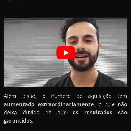
h
a
r
d
i
n
h
e
i
r
o
n
Além disso, o número de aquisição tem
a
aumentado extraordinariamente
, o que não
i
deixa duvida de que
os resultados são
n
garantidos.
t