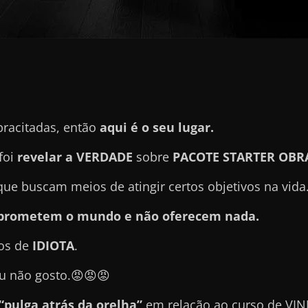
pracitadas, então
aqui é o seu lugar.
foi
revelar a VERDADE
sobre
PACOTE STARTER OBR
e buscam meios de atingir certos objetivos na vida
e prometem o mundo e não oferecem nada.
ros de
IDIOTA
.
u não gosto.😡😡😡
“pulga atrás da orelha”
em relação ao curso de VIN