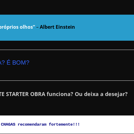
róprios olhos”
–
Albert Einstein
? É BOM?
TE STARTER OBRA funciona? Ou deixa a desejar?
 CHAGAS recomendaram fortemente!!!