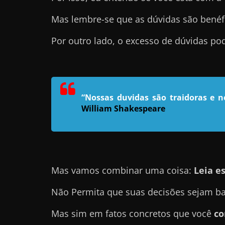
n
Mas lembre-se que as dúvidas são benéf
s
a
Por outro lado, o excesso de dúvidas p
n
d
o
e
“Nossas duvidas são traidoras e 
William Shakespeare
m
c
o
m
o
Mas vamos combinar uma coisa:
Leia es
g
Não Permita que suas decisões sejam ba
a
n
Mas sim em fatos concretos que você
co
h