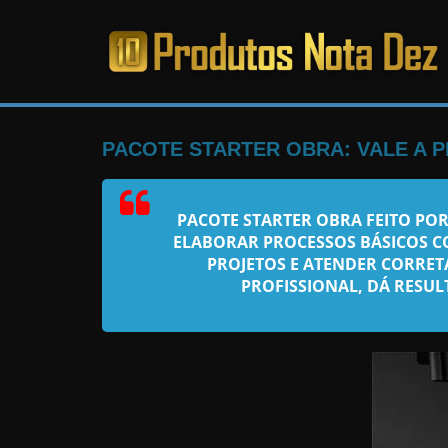
Pular
para
o
PRODUTOS
conteúdo
NOTA
PACOTE STARTER OBRA: VALE A 
DEZ
PACOTE STARTER OBRA FEITO POR
ELABORAR PROCESSOS BÁSICOS 
C
PROJETOS E ATENDER CORRET
a
PROFISSIONAL, DÁ RESUL
n
s
a
d
o
d