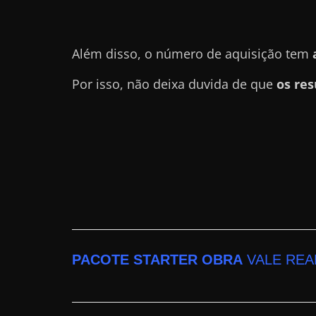
a
?
Além disso, o número de aquisição tem
J
á
Por isso, não deixa duvida de que
os res
p
e
n
s
o
u
e
m
g
PACOTE STARTER OBRA
VALE REA
a
n
h