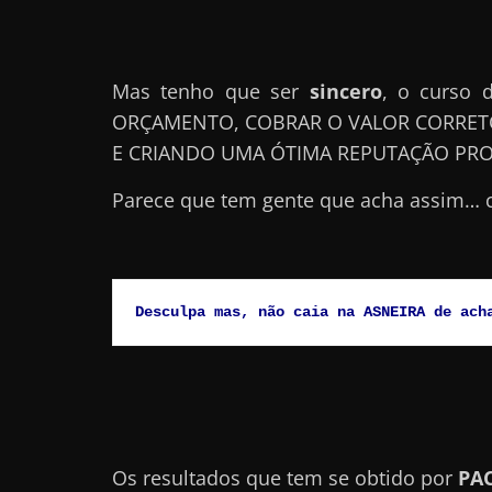
r
n
e
Mas tenho que ser
sincero
, o curso
t
ORÇAMENTO, COBRAR O VALOR CORRETO
?
E CRIANDO UMA ÓTIMA REPUTAÇÃO PROF
M
Parece que tem gente que acha assim… 
a
s
c
o
Desculpa mas, não caia na ASNEIRA de ach
m
o
?
🤔
Os resultados que tem se obtido por
PA