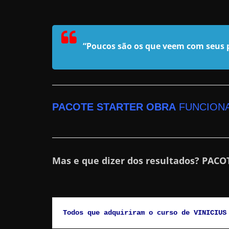
a
r
u
“Poucos são os que veem com seus p
m
d
i
n
PACOTE STARTER OBRA
FUNCIONA
h
e
i
r
Mas e que dizer dos resultados? PACO
o
e
x
t
Todos que adquiriram o curso de VINICIUS
r