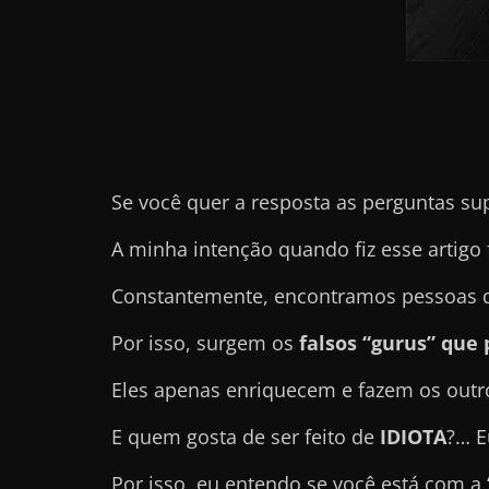
e
l
e
c
h
e
Se você quer a resposta as perguntas su
f
e
A minha intenção quando fiz esse artigo 
c
Constantemente, encontramos pessoas qu
h
a
Por isso, surgem os
falsos “gurus” qu
t
Eles apenas enriquecem e fazem os out
o
?
E quem gosta de ser feito de
IDIOTA
?… E
P
Por isso, eu entendo se você está com a
e