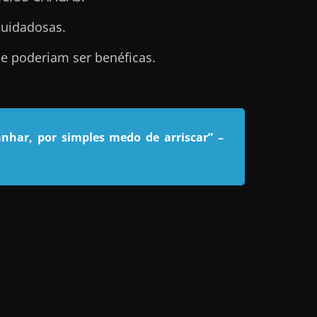
cuidadosas.
e poderiam ser benéficas.
nhar, por simples medo de arriscar”
–