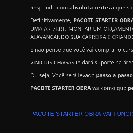
a
Respondo com
absoluta certeza
que sim
r
Definitivamente,
PACOTE STARTER OBR
d
UMA ART/RRT, MONTAR UM ORÇAMENTO
i
ALAVANCANDO SUA CARREIRA E CRIAND
n
h
E não pense que você vai comprar o curs
e
VINICIUS CHAGAS te dará suporte na áre
i
r
Ou seja, Você será levado
passo a pass
o
PACOTE STARTER OBRA
vai como que
p
n
a
i
PACOTE STARTER OBRA VAI FUNC
n
t
e