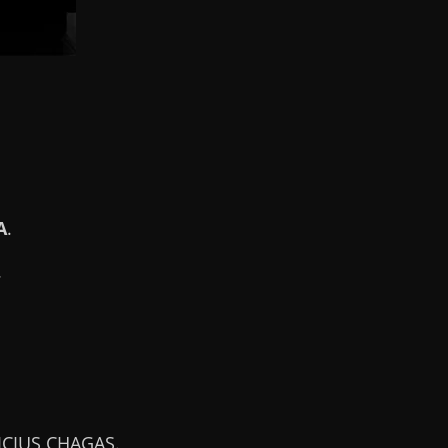
A
.
.
ICIUS CHAGAS.