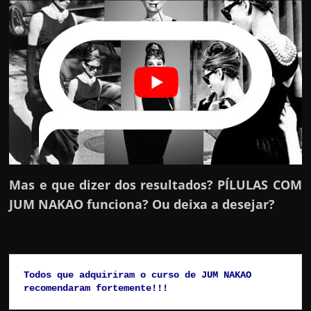
h
a
r
d
i
n
h
e
i
r
Mas e que dizer dos resultados? PÍLULAS COM
o
JUM NAKAO funciona? Ou deixa a desejar?
n
a
i
n
Todos que adquiriram o curso de JUM NAKAO 
recomendaram fortemente!!!
t