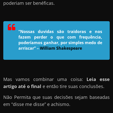
h
poderiam ser benéficas.
a
r
u
m
“Nossas duvidas são traidoras e nos
d
fazem perder o que com frequência,
poderíamos ganhar, por simples medo de
i
arriscar”
–
William Shakespeare
n
h
e
i
r
Mas vamos combinar uma coisa:
Leia esse
o
artigo até o final
e então tire suas conclusões.
e
Não Permita que suas decisões sejam baseadas
x
em “disse me disse” e achismo.
t