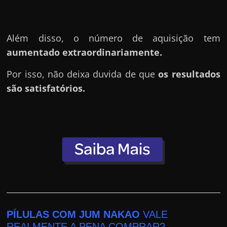
e
r
n
Além disso, o número de aquisição tem
e
aumentado extraordinariamente.
t
?
Por isso, não deixa duvida de que
os resultados
M
são satisfatórios.
a
s
c
o
m
o
?
🤔
PÍLULAS COM JUM NAKAO
VALE
REALMENTE A PENA COMPRAR?