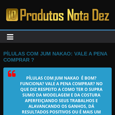
Pular
para
o
PRODUTOS
conteúdo
NOTA
DEZ
PÍLULAS COM JUM NAKAO: VALE A PENA
COMPRAR ?
C
a
PÍLULAS COM JUM NAKAO
É BOM?
n
FUNCIONA? VALE A PENA COMPRAR? NO
s
QUE DIZ RESPEITO A COMO TER O SUPRA
a
SUMO DA MODELAGEM E DA COSTURA
APERFEIÇIANDO SEUS TRABALHOS E
d
ALAVANCANDO OS GANHOS, DÁ
o
RESULTADOS POSITIVOS OU É MAIS UM