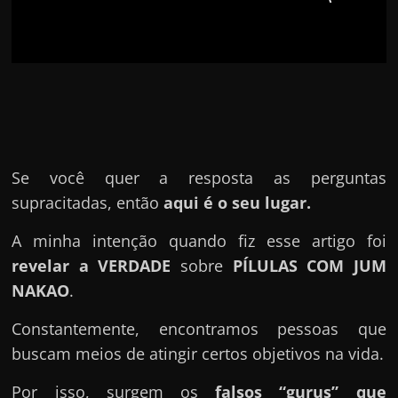
u
e
l
e
c
h
e
f
Se você quer a resposta as perguntas
e
supracitadas, então
aqui é o seu lugar.
c
A minha intenção quando fiz esse artigo foi
h
revelar a VERDADE
sobre
PÍLULAS COM JUM
a
NAKAO
.
t
o
Constantemente, encontramos pessoas que
?
buscam meios de atingir certos objetivos na vida.
P
Por isso, surgem os
falsos “gurus” que