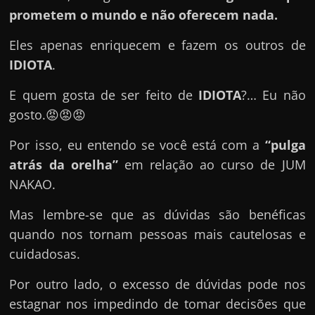
e
prometem o mundo e não oferecem nada.
n
s
Eles apenas enriquecem e fazem os outros de
a
IDIOTA
.
n
E quem gosta de ser feito de
IDIOTA
?… Eu não
d
gosto.😡😡😡
o
e
Por isso, eu entendo se você está com a
“pulga
m
atrás da orelha”
em relação ao curso de JUM
c
NAKAO.
o
Mas lembre-se que as dúvidas são benéficas
m
quando nos tornam pessoas mais cautelosas e
o
cuidadosas.
g
a
Por outro lado, o excesso de dúvidas pode nos
n
estagnar nos impedindo de tomar decisões que