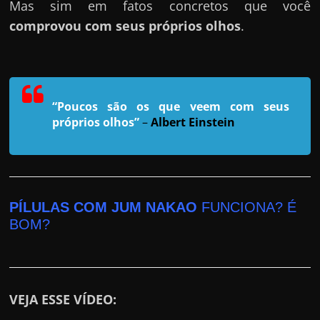
r
Mas sim em fatos concretos que você
a
comprovou com seus próprios olhos
.
?
J
á
p
“Poucos são os que veem com seus
e
próprios olhos”
–
Albert Einstein
n
s
o
u
PÍLULAS COM JUM NAKAO
FUNCIONA? É
e
BOM?
m
g
a
VEJA ESSE VÍDEO:
n