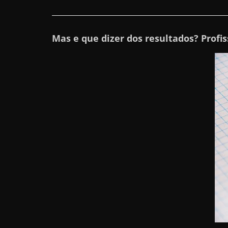
a
r
Mas e que dizer dos resultados? Profi
d
i
n
h
e
i
r
o
n
a
i
n
t
e