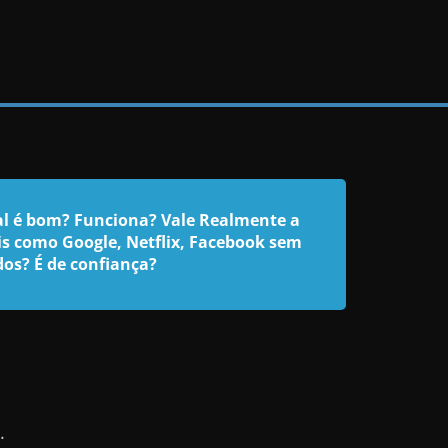
tal é bom? Funciona? Vale Realmente a
is como Google, Netflix, Facebook sem
dos? É de confiança?
.