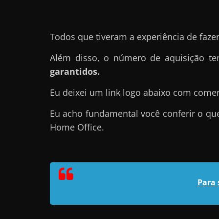
r
n
Todos que tiveram a experiência de faze
e
t
Além disso, o número de aquisição 
?
garantidos.
M
Eu deixei um link logo abaixo com come
a
s
Eu acho fundamental você conferir o que
c
Home Office.
o
m
o
?
Para 
🤔