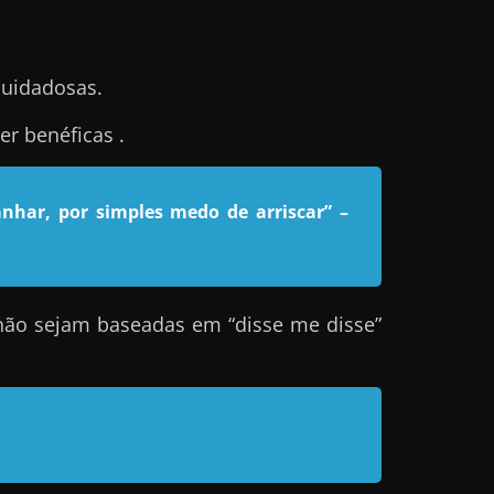
cuidadosas.
r benéficas .
nhar, por simples medo de arriscar”
–
não sejam baseadas em “disse me disse”