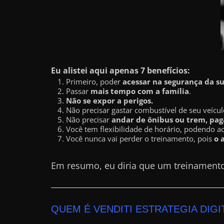
a
r
u
m
d
Eu alistei aqui apenas 7 benefícios:
i
Primeiro, poder
acessar na segurança da s
Passar
mais tempo com a família
.
n
Não se expor a perigos.
h
Não precisar gastar combustível de seu veícul
Não precisar
andar de ônibus ou trem, paga
e
Você tem flexibilidade de horário, podendo a
i
Você nunca vai perder o treinamento, pois
o 
r
Em resumo, eu diria que um treinament
o
e
x
t
QUEM É VENDITI ESTRATEGIA DIGI
r