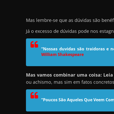
e
l
Mas lembre-se que as dúvidas são benéf
e
c
Já o excesso de dúvidas pode nos estag
h
e
f
“Nossas duvidas são traidoras e 
William Shakespeare
e
c
h
Mas vamos combinar uma coisa: Leia e
a
ou achismo, mas sim em fatos concreto
t
o
?
“Poucos São Aqueles Que Veem Com
P
e