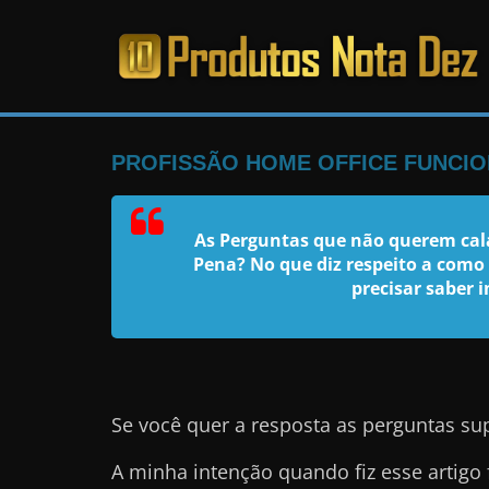
Pular
para
o
PRODUTOS
conteúdo
NOTA
PROFISSÃO HOME OFFICE FUNCIO
DEZ
As Perguntas que não querem cala
Pena? No que diz respeito a como
C
precisar saber 
a
n
s
a
d
Se você quer a resposta as perguntas su
o
A minha intenção quando fiz esse artigo 
d