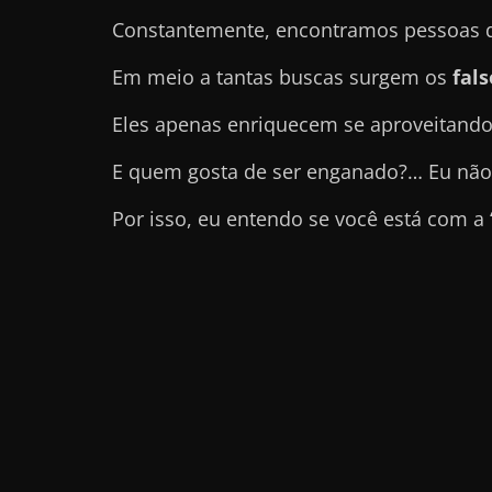
e
Constantemente, encontramos pessoas qu
t
Em meio a tantas buscas surgem os
fal
r
a
Eles apenas enriquecem se aproveitando
b
E quem gosta de ser enganado?… Eu não
a
l
Por isso, eu entendo se você está com a
h
a
r
c
o
m
a
q
u