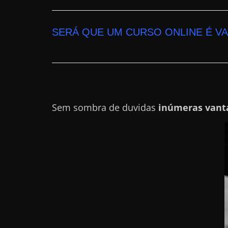
n
s
SERÁ QUE UM CURSO ONLINE É V
a
n
d
o
e
Sem sombra de duvidas
inúmeras vant
m
c
o
m
o
g
a
n
h