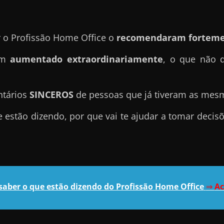
r o Profissão Home Office o
recomendaram forteme
tem
aumentado extraordinariamente
, o que não 
ntários
SINCEROS
de pessoas que já tiveram as mes
 estão dizendo, por que vai te ajudar a tomar deci
saber o que estão dizendo do Profissão Home Office
⇒
Ac