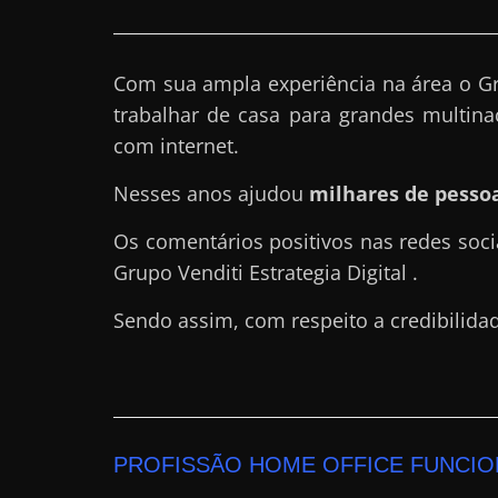
a
?
Com sua ampla experiência na área o Gr
J
trabalhar de casa para grandes multina
á
com internet.
p
e
Nesses anos ajudou
milhares de pessoa
n
Os comentários positivos nas redes soci
s
Grupo Venditi Estrategia Digital .
o
u
Sendo assim, com respeito a credibilida
e
m
g
a
n
PROFISSÃO HOME OFFICE FUNCIO
h