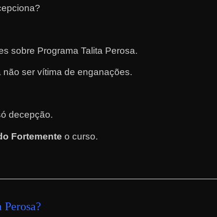
cepciona?
tes sobre Programa Talita Perosa.
 não ser vítima de enganações.
.
só decepção.
o Fortemente
o curso
.
a Perosa
?