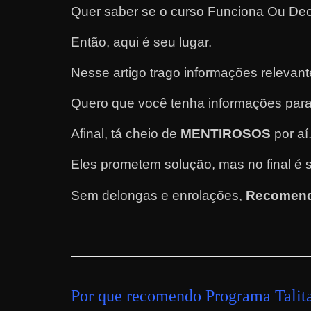
Quer saber se o curso Funciona Ou De
e
l
Então, aqui é seu lugar.
e
Nesse artigo trago informações relevan
c
h
Quero que você tenha informações para
e
f
Afinal, tá cheio de
MENTIROSOS
por aí
e
Eles prometem solução, mas no final é 
c
h
Sem delongas e enrolações,
Recomend
a
t
o
?
P
Por que recomendo Programa Talit
e