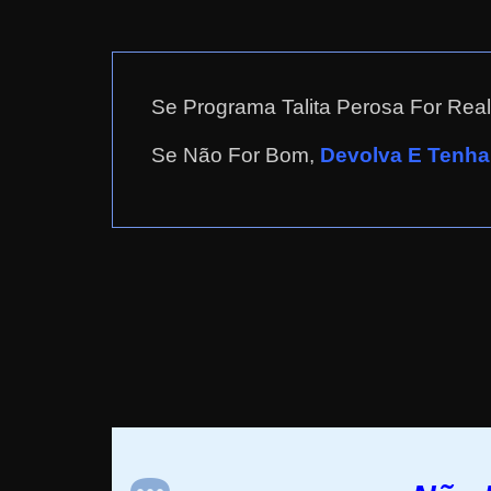
a
r
d
Se Programa Talita Perosa For Re
i
n
Se Não For Bom,
Devolva E Tenha 
h
e
i
r
o
n
a
i
n
t
e