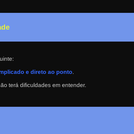
ade
uinte:
plicado e direto ao ponto
.
o terá dificuldades em entender.