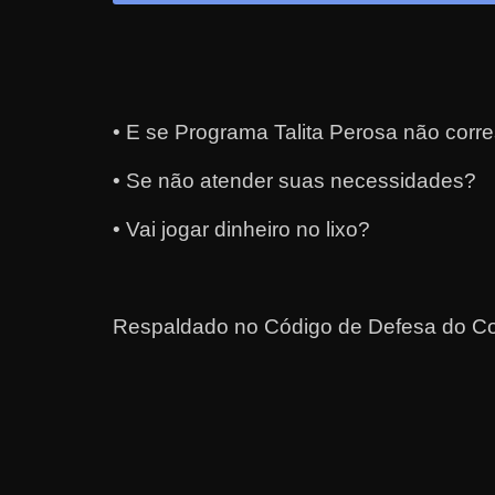
a
?
J
á
• E se Programa Talita Perosa não corr
p
e
• Se não atender suas necessidades?
n
• Vai jogar dinheiro no lixo?
s
o
u
Respaldado no
Código de Defesa do Co
e
m
g
a
n
h