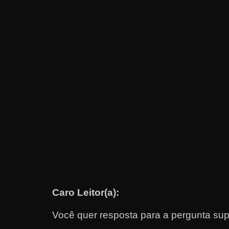
e
t
r
a
b
a
l
h
a
r
c
o
m
Caro Leitor(a):
a
q
Você quer resposta para a pergunta sup
u