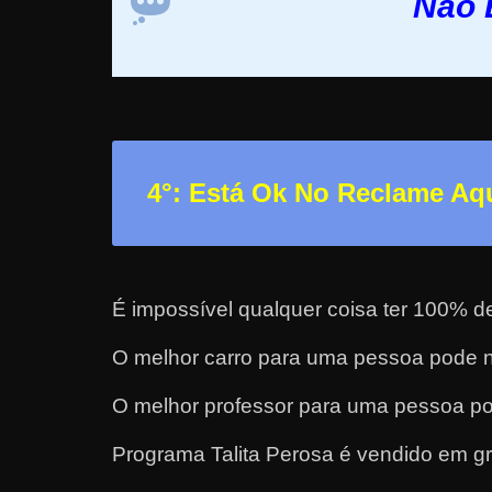
Não 
r
n
e
t
?
M
4°: Está Ok No Reclame Aq
a
s
c
o
É impossível qualquer coisa ter 100% d
m
O melhor carro para uma pessoa pode n
o
?
O melhor professor para uma pessoa po
🤔
Programa Talita Perosa é vendido em g