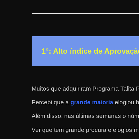
n
s
a
n
d
1°: Alto índice de Aprovaçã
o
e
m
c
o
Muitos que adquiriram Programa Talita P
m
Percebi que a
grande maioria
elogiou b
o
g
Além disso, nas últimas semanas o núm
a
n
Ver que tem grande procura e elogios m
h