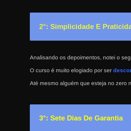
a
r
u
2
°: Simplicidade E Praticid
m
d
i
n
Analisando os depoimentos, notei o seg
h
O curso é muito elogiado por ser
descom
e
i
Até mesmo alguém que esteja no zero nã
r
o
e
x
3
°: Sete Dias De Garantia
t
r