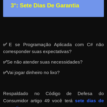
e
3
°: Sete Dias De Garantia
r
n
e
t
?
M
✅
E se Programação Aplicada com C# não
a
corresponder suas expectativas?
s
c
✅
Se não atender suas necessidades?
o
✅
Vai jogar dinheiro no lixo?
m
o
?
Respaldado no
Código de Defesa do
🤔
Consumidor artigo 49 você terá
sete dias de