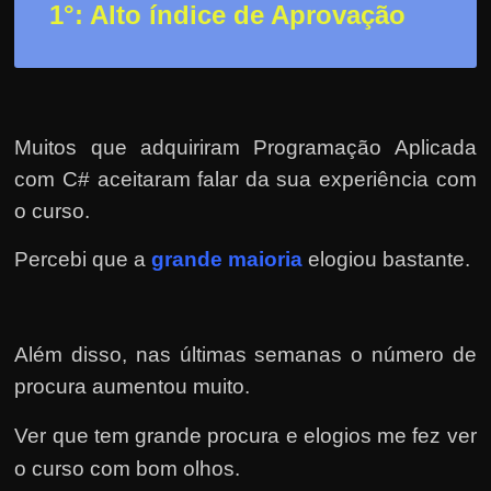
r
1°: Alto índice de Aprovação
a
?
J
á
Muitos que adquiriram Programação Aplicada
p
com C# aceitaram falar da sua experiência com
e
o curso.
n
s
Percebi que a
grande maioria
elogiou bastante.
o
u
e
Além disso, nas últimas semanas o número de
m
procura aumentou muito.
g
a
Ver que tem grande procura e elogios me fez ver
n
o curso com bom olhos.