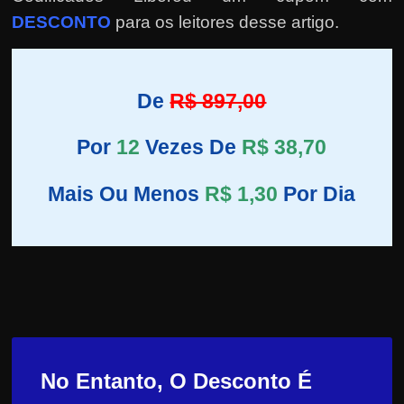
DESCONTO
para os leitores desse artigo.
De
R$ 897,00
Por
12
Vezes De
R$ 38,70
Mais Ou Menos
R$ 1,30
Por Dia
No Entanto, O Desconto É