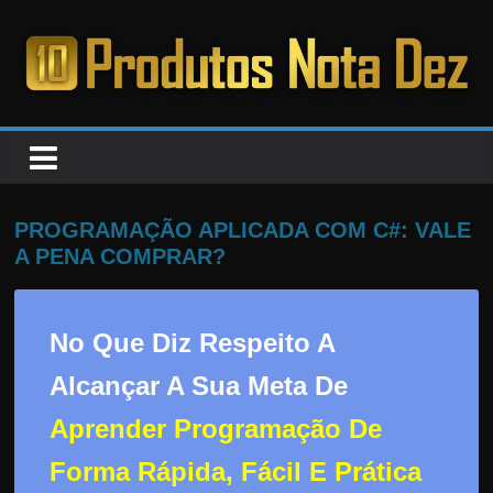
Pular
para
o
PRODUTOS
conteúdo
NOTA
DEZ
PROGRAMAÇÃO APLICADA COM C#: VALE
A PENA COMPRAR?
C
a
No Que Diz Respeito A
n
s
Alcançar A Sua Meta De
a
Aprender Programação De
d
o
Forma Rápida, Fácil E Prática