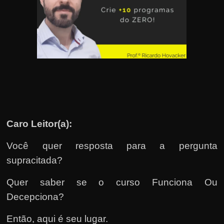
u
e
l
e
c
h
e
f
e
Caro Leitor(a):
c
h
Você quer resposta para a pergunta
a
supracitada?
t
Quer saber se o curso Funciona Ou
o
Decepciona?
?
P
Então, aqui é seu lugar.