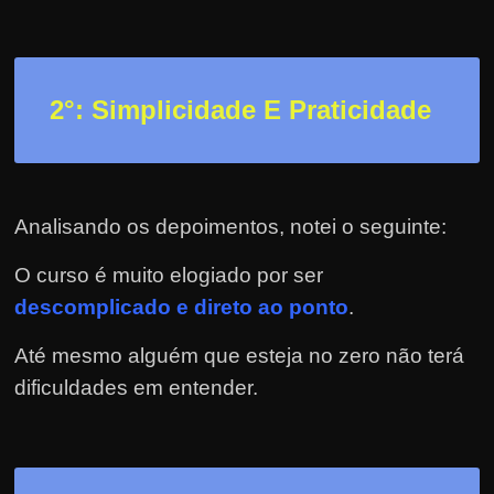
h
a
r
d
2
°: Simplicidade E Praticidade
i
n
h
e
Analisando os depoimentos, notei o seguinte:
i
O curso é muito elogiado por ser
r
descomplicado e direto ao ponto
.
o
n
Até mesmo alguém que esteja no zero não terá
a
dificuldades em entender.
i
n
t