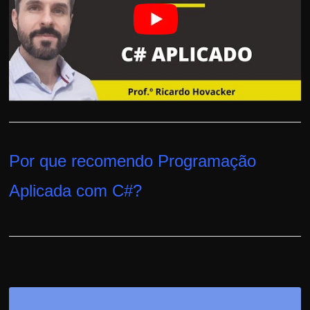
h
a
r
u
m
d
i
n
h
Por que recomendo Programação
e
Aplicada com C#
?
i
r
o
e
x
t