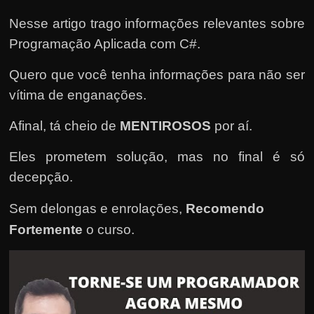
e
n
Nesse artigo trago informações relevantes sobre
s
Programação Aplicada com C#.
a
Quero que você tenha informações para não ser
n
vítima de enganações.
d
o
Afinal, tá cheio de
MENTIROSOS
por aí.
e
Eles prometem solução, mas no final é só
m
decepção.
c
o
Sem delongas e enrolações,
Recomendo
m
Fortemente
o curso
.
o
g
a
n