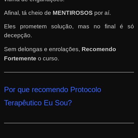
h
a
Afinal, tá cheio de
MENTIROSOS
por aí.
r
u
Eles prometem solução, mas no final é só
m
decepção.
d
Sem delongas e enrolações,
Recomendo
i
Fortemente
o curso
.
n
h
e
i
Por que recomendo Protocolo
r
Terapêutico Eu Sou
?
o
e
x
t