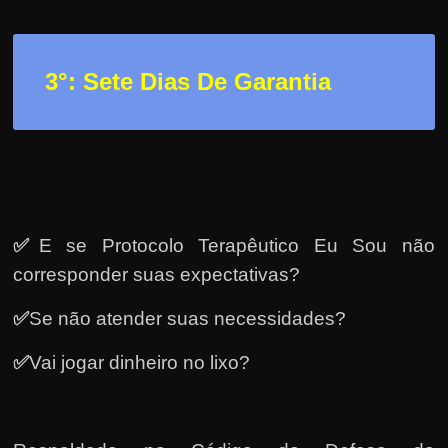
e
r
n
3
°: Sete Dias De Garantia
e
t
?
M
a
s
✅
E se Protocolo Terapêutico Eu Sou não
c
corresponder suas expectativas?
o
m
✅
Se não atender suas necessidades?
o
✅
Vai jogar dinheiro no lixo?
?
🤔