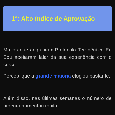
r
a
?
1°: Alto índice de Aprovação
J
á
p
e
Muitos que adquiriram Protocolo Terapêutico Eu
n
Sou aceitaram falar da sua experiência com o
s
curso.
o
u
Percebi que a
grande maioria
elogiou bastante.
e
m
g
Além disso, nas últimas semanas o número de
a
procura aumentou muito.
n