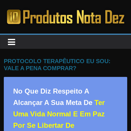
Pular
para
o
PRODUTOS
conteúdo
NOTA
DEZ
PROTOCOLO TERAPÊUTICO EU SOU:
VALE A PENA COMPRAR?
C
a
No Que Diz Respeito A
n
s
Alcançar A Sua Meta De
Ter
a
Uma Vida Normal E Em Paz
d
o
Por Se Libertar De