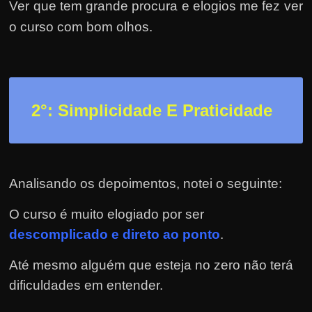
h
Ver que tem grande procura e elogios me fez ver
a
o curso com bom olhos.
r
d
i
n
2
°: Simplicidade E Praticidade
h
e
i
r
Analisando os depoimentos, notei o seguinte:
o
O curso é muito elogiado por ser
n
descomplicado e direto ao ponto
.
a
i
Até mesmo alguém que esteja no zero não terá
n
dificuldades em entender.
t