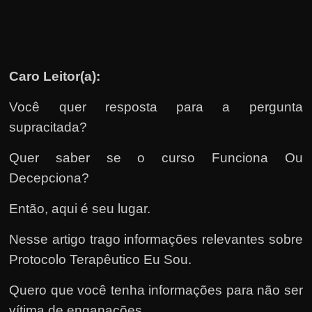
e
n
s
a
Caro Leitor(a):
n
d
Você quer resposta para a pergunta
o
supracitada?
e
m
Quer saber se o curso Funciona Ou
c
Decepciona?
o
Então, aqui é seu lugar.
m
o
Nesse artigo trago informações relevantes sobre
g
Protocolo Terapêutico Eu Sou.
a
Quero que você tenha informações para não ser
n
vítima de enganações.