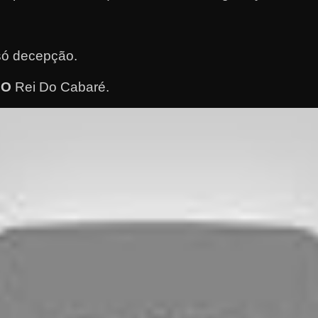
.
só decepção.
CO
Rei Do Cabaré.