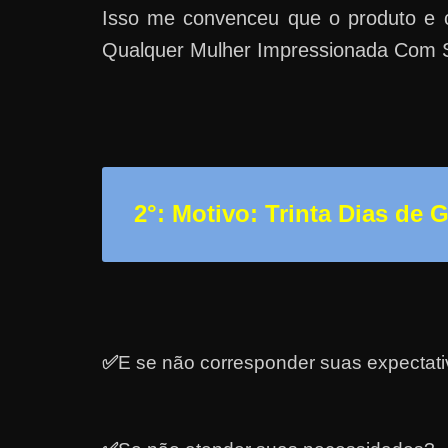
Isso me convenceu que o produto e 
a
Qualquer Mulher Impressionada Com
?
J
á
p
e
n
2°: Motivo: Trinta Dias de 
s
o
u
e
m
g
✅
E se não corresponder suas expectat
a
n
h