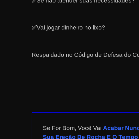
✅
Se não atender suas necessidades?
a
r
d
✅
Vai jogar dinheiro no lixo?
i
n
h
Respaldado no
Código de Defesa do C
e
i
r
o
n
a
i
n
Se For Bom, Você Vai
Acabar
Nunc
t
Sua Ereção De Rocha E O Tempo
e