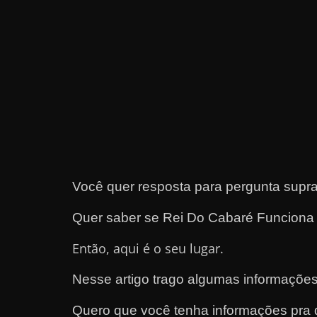
e
t
r
a
b
a
l
h
a
Você quer resposta para pergunta supr
r
c
Quer saber se Rei Do Cabaré Funcion
o
Então, aqui é o seu lugar.
m
a
Nesse artigo trago algumas informações
q
Quero que você tenha informações pra d
u