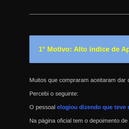
a
r
u
m
d
i
1° Motivo: Alto índice de 
n
h
e
i
Muitos que compraram aceitaram dar 
r
Percebi o seguinte:
o
e
O pessoal
elogiou dizendo que teve 
x
t
Na página oficial tem o depoimento de
r