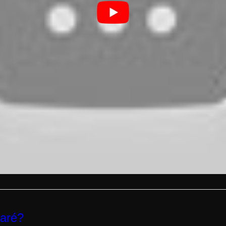
aré
?