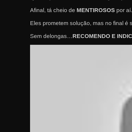
e
Afinal, tá cheio de
MENTIROSOS
por aí
l
Eles prometem solução, mas no final é 
e
c
Sem delongas…
RECOMENDO E INDI
h
e
f
e
c
h
a
t
o
?
P
e