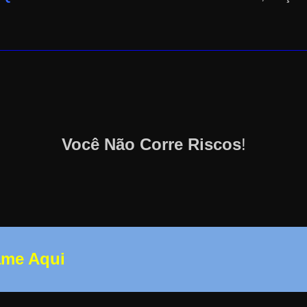
Você Não Corre Riscos
!
ame Aqui