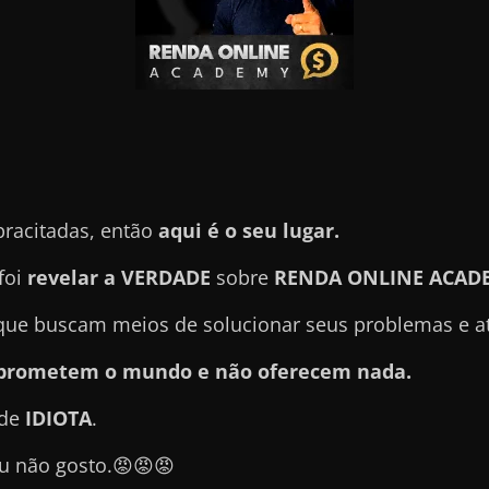
pracitadas, então
aqui é o seu lugar.
foi
revelar a VERDADE
sobre
RENDA ONLINE ACAD
e buscam meios de solucionar seus problemas e atin
e prometem o mundo e não oferecem nada.
 de
IDIOTA
.
u não gosto.😡😡😡