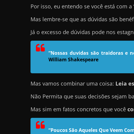
Por isso, eu entendo se você está com a
e
l
Mas lembre-se que as dúvidas são benéf
e
Já o excesso de dúvidas pode nos estag
c
h
e
“Nossas duvidas são traidoras e 
f
William Shakespeare
e
c
h
Mas vamos combinar uma coisa:
Leia es
a
Não Permita que suas decisões sejam ba
t
o
Mas sim em fatos concretos que você
co
?
P
“Poucos São Aqueles Que Veem Com
e