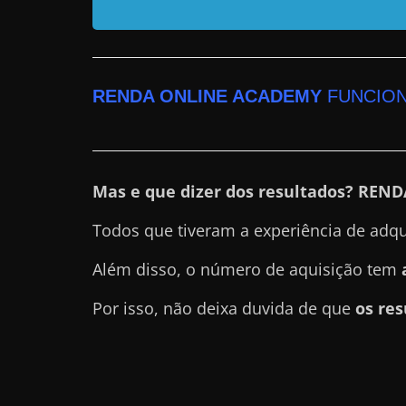
n
s
a
RENDA ONLINE ACADEMY
FUNCION
n
d
o
e
Mas e que dizer dos resultados? REN
m
c
Todos que tiveram a experiência de adq
o
Além disso, o número de aquisição tem
m
o
Por isso, não deixa duvida de que
os res
g
a
n
h