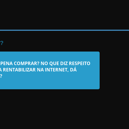
?
 PENA COMPRAR? NO QUE DIZ RESPEITO
 RENTABILIZAR NA INTERNET, DÁ
?