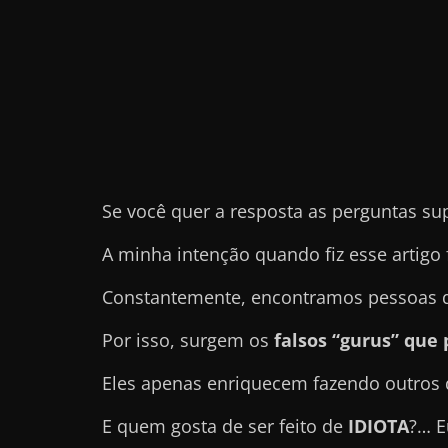
e
t
r
a
b
a
l
Se você quer a resposta as perguntas su
h
a
A minha intenção quando fiz esse artigo 
r
Constantemente, encontramos pessoas qu
c
o
Por isso, surgem os
falsos “gurus” qu
m
Eles apenas enriquecem fazendo outros
a
q
E quem gosta de ser feito de
IDIOTA
?… E
u