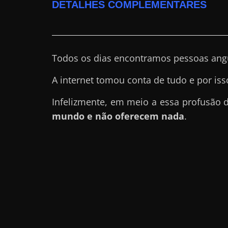
DETALHES COMPLEMENTARES
r
n
e
t
Todos os dias encontramos pessoas angu
?
A internet tomou conta de tudo e por iss
M
a
Infelizmente, em meio a essa profusão
s
mundo e não oferecem nada
.
c
o
m
o
?
🤔