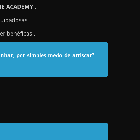
NE ACADEMY
.
cuidadosas.
r benéficas .
nhar, por simples medo de arriscar”
–