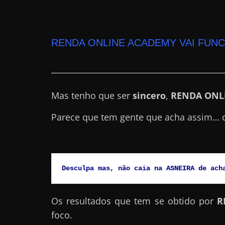
a
?
J
RENDA ONLINE ACADEMY VAI FUN
á
p
e
Mas tenho que ser
sincero
,
RENDA ONL
n
s
Parece que tem gente que acha assim… 
o
u
e
m
Desculpa mas, não caia na ASNEIRA de ach
g
a
Os resultados que tem se obtido por
R
n
foco.
h