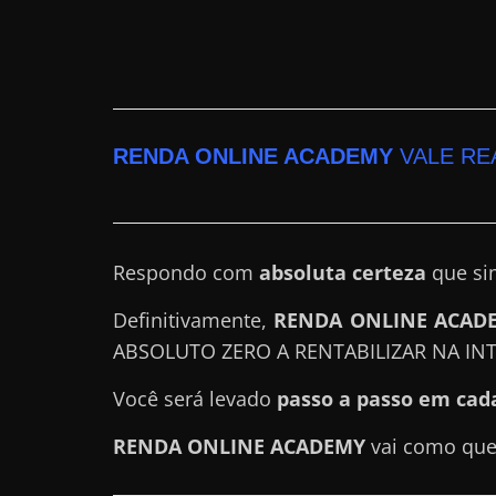
a
r
u
m
d
RENDA ONLINE ACADEMY
VALE RE
i
n
h
Respondo com
absoluta certeza
que sim
e
i
Definitivamente,
RENDA ONLINE ACAD
r
ABSOLUTO ZERO A RENTABILIZAR NA IN
o
Você será levado
passo a passo em cad
e
x
RENDA ONLINE ACADEMY
vai como qu
t
r