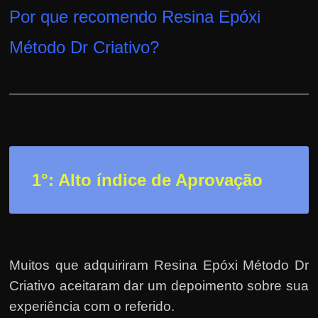
h
Por que recomendo Resina Epóxi
a
r
Método Dr Criativo
?
d
i
n
h
e
i
1°: Alto índice de Aprovação
r
o
n
a
i
Muitos que adquiriram Resina Epóxi Método Dr
n
Criativo aceitaram dar um depoimento sobre sua
t
experiência com o referido.