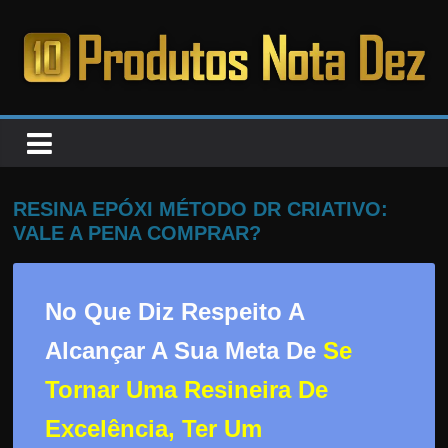
Pular
para
o
PRODUTOS
conteúdo
NOTA
DEZ
RESINA EPÓXI MÉTODO DR CRIATIVO:
VALE A PENA COMPRAR?
C
a
No Que Diz Respeito A
n
s
Alcançar A Sua Meta De
Se
a
Tornar Uma Resineira De
d
o
Excelência, Ter Um