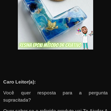
u
e
l
e
c
h
e
f
e
c
h
a
Caro Leitor(a):
t
o
Você quer resposta para a pergunta
?
supracitada?
P
Quer saber se o referido produto vai Te Ajudar A