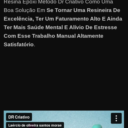
h
Resina Epóxi Método Dr Criativo Como Uma
a
Boa Solução Em
Se Tornar Uma Resineira De
r
Excelência, Ter Um Faturamento Alto E Ainda
u
Ter Mais Saúde Mental E Alívio De Estresse
m
Com Esse Trabalho Manual Altamente
d
Satisfatório
.
i
n
h
e
i
r
o
e
x
t