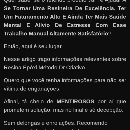
e
Se Tornar Uma Resineira De Excelência, Ter
n
Um Faturamento Alto E Ainda Ter Mais Saúde
s
a
Mental E Alívio De Estresse Com Esse
n
Trabalho Manual Altamente Satisfatório
?
d
Então, aqui é seu lugar.
o
e
Nesse artigo trago informações relevantes sobre
m
Resina Epóxi Método Dr Criativo.
c
Quero que você tenha informações para não ser
o
vítima de enganações.
m
o
Afinal, tá cheio de
MENTIROSOS
por aí que
g
prometem solução, mas no final é só decepção.
a
n
Sem delongas e enrolações,
Recomendo