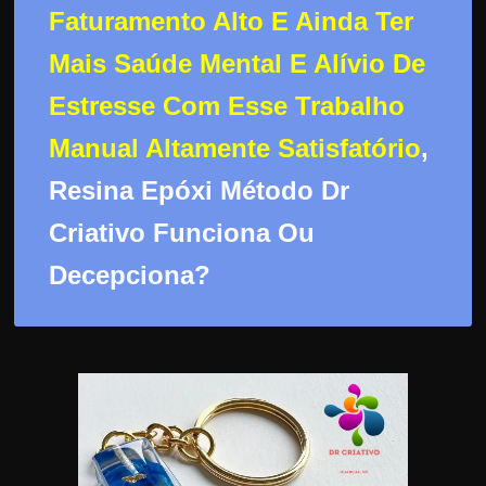
d
Faturamento Alto E Ainda Ter
e
Mais Saúde Mental E Alívio De
t
r
Estresse Com Esse Trabalho
a
Manual Altamente Satisfatório
,
b
a
Resina Epóxi Método Dr
l
Criativo Funciona Ou
h
Decepciona?
a
r
c
o
m
a
q