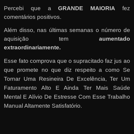
e
Percebi que a
GRANDE MAIORIA
fez
r
comentários positivos.
n
e
Além disso, nas últimas semanas o número de
t
aquisição tem
aumentado
?
extraordinariamente.
M
a
Esse fato comprova que o supracitado faz jus ao
s
que promete no que diz respeito a como Se
c
Tornar Uma Resineira De Excelência, Ter Um
o
Faturamento Alto E Ainda Ter Mais Saúde
m
Mental E Alívio De Estresse Com Esse Trabalho
o
Manual Altamente Satisfatório.
?
🤔