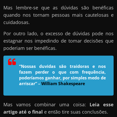
e
Mas lembre-se que as dúvidas são benéficas
n
quando nos tornam pessoas mais cautelosas e
s
cuidadosas.
a
n
Por outro lado, o excesso de dúvidas pode nos
d
estagnar nos impedindo de tomar decisões que
o
poderiam ser benéficas.
e
m
c
“Nossas duvidas são traidoras e nos
fazem perder o que com frequência,
o
poderíamos ganhar, por simples medo de
m
arriscar”
–
William Shakespeare
o
g
a
Mas vamos combinar uma coisa:
Leia esse
n
artigo até o final
e então tire suas conclusões.