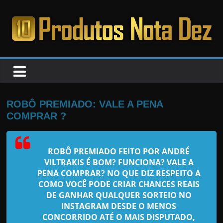
Pular
para
o
PRODUTOS
conteúdo
NOTA
DEZ
ROBÔ PREMIADO: VALE A PENA
COMPRAR ?
C
a
ROBÔ PREMIADO FEITO POR ANDRÉ
n
VILTRAKIS
É BOM? FUNCIONA? VALE A
s
PENA COMPRAR? NO QUE DIZ RESPEITO A
a
COMO VOCÊ PODE CRIAR CHANCES REAIS
DE GANHAR QUALQUER SORTEIO NO
d
INSTAGRAM DESDE O MENOS
o
CONCORRIDO ATÉ O MAIS DISPUTADO,