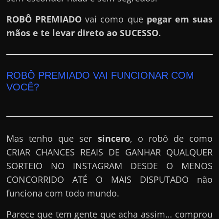
e
r
ROBÔ PREMIADO
vai como que
pegar em suas
n
mãos e te levar direto ao SUCESSO.
e
t
?
ROBÔ PREMIADO VAI FUNCIONAR COM
M
VOCÊ?
a
s
c
Mas tenho que ser
sincero
, o robô de como
o
CRIAR CHANCES REAIS DE GANHAR QUALQUER
m
SORTEIO NO INSTAGRAM DESDE O MENOS
o
CONCORRIDO ATÉ O MAIS DISPUTADO não
?
funciona com todo mundo.
🤔
Parece que tem gente que acha assim… comprou