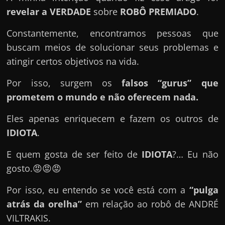
u
revelar a VERDADE
sobre
ROBÔ PREMIADO
.
e
l
Constantemente, encontramos pessoas que
e
buscam meios de solucionar seus problemas e
c
atingir certos objetivos na vida.
h
Por isso, surgem os
falsos “gurus” que
e
prometem o mundo e não oferecem nada.
f
e
Eles apenas enriquecem e fazem os outros de
c
IDIOTA
.
h
E quem gosta de ser feito de
IDIOTA
?… Eu não
a
gosto.😡😡😡
t
o
Por isso, eu entendo se você está com a
“pulga
?
atrás da orelha”
em relação ao robô de ANDRÉ
P
VILTRAKIS.