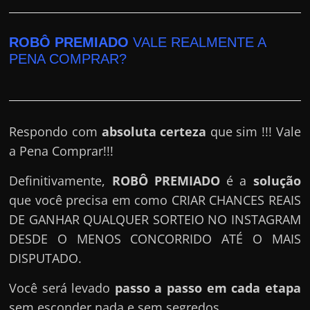
h
a
r
ROBÔ PREMIADO
VALE REALMENTE A
PENA COMPRAR?
d
i
n
h
Respondo com
absoluta certeza
que sim !!! Vale
e
a Pena Comprar!!!
i
r
Definitivamente,
ROBÔ PREMIADO
é a
solução
o
que você precisa em como CRIAR CHANCES REAIS
n
DE GANHAR QUALQUER SORTEIO NO INSTAGRAM
a
DESDE O MENOS CONCORRIDO ATÉ O MAIS
i
DISPUTADO.
n
Você será levado
passo a passo em cada etapa
t
sem esconder nada e sem segredos.