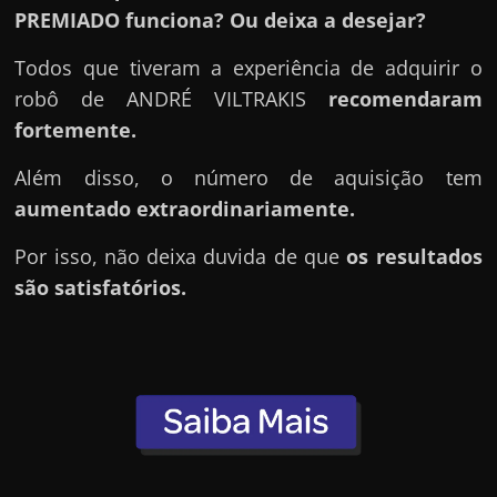
r
PREMIADO funciona? Ou deixa a desejar?
a
?
Todos que tiveram a experiência de adquirir o
J
robô de ANDRÉ VILTRAKIS
recomendaram
á
fortemente.
p
Além disso, o número de aquisição tem
e
aumentado extraordinariamente.
n
s
Por isso, não deixa duvida de que
os resultados
o
são satisfatórios.
u
e
m
g
a
n