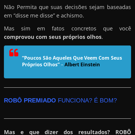
h
Não Permita que suas decisões sejam baseadas
a
em “disse me disse” e achismo.
r
u
Mas sim em fatos concretos que você
m
comprovou com seus próprios olhos
.
d
i
“Poucos São Aqueles Que Veem Com Seus
n
Próprios Olhos”
–
Albert Einstein
h
e
i
r
ROBÔ PREMIADO
FUNCIONA? É BOM?
o
e
x
t
Mas e que dizer dos resultados? ROBÔ