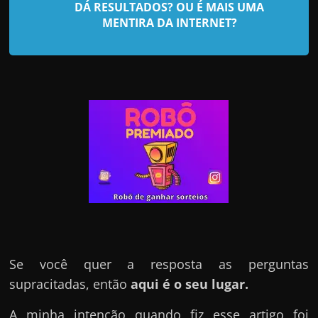
d
DÁ RESULTADOS? OU É MAIS UMA
e
MENTIRA DA INTERNET?
t
r
a
b
a
l
h
a
r
c
o
m
Se você quer a resposta as perguntas
a
supracitadas, então
aqui é o seu lugar.
q
A minha intenção quando fiz esse artigo foi