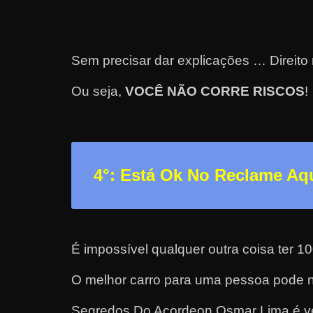
r
n
e
Sem precisar dar explicações … Direito 
t
Ou seja,
VOCÊ NÃO CORRE RISCOS
!
?
M
a
s
c
4°: Está Ok No Reclame Aq
o
m
o
É impossível qualquer outra coisa ter 
?
🤔
O melhor carro para uma pessoa pode nã
Segredos Do Acordeon Osmar Lima é ven