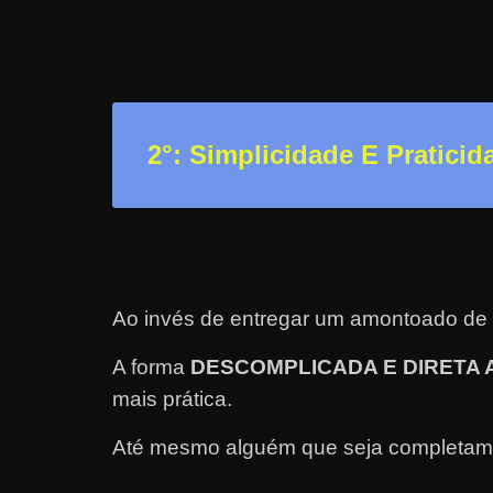
a
r
u
m
d
2
°: Simplicidade E Praticid
i
n
h
e
i
Ao invés de entregar um amontoado de 
r
o
A forma
DESCOMPLICADA E DIRETA 
e
mais prática.
x
Até mesmo alguém que seja completament
t
r