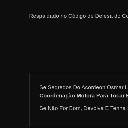
a
r
Respaldado no
Código de Defesa do Co
d
i
n
h
e
i
r
o
n
Se Segredos Do Acordeon Osmar L
a
Coordenação Motora Para Tocar 
i
Se Não For Bom, Devolva E Tenha S
n
t
e