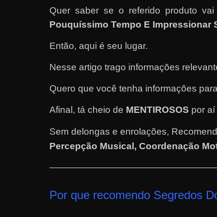
Quer saber se o referido produto va
e
Pouquíssimo Tempo E Impressionar S
l
e
Então, aqui é seu lugar.
c
h
Nesse artigo trago informações releva
e
Quero que você tenha informações para
f
e
Afinal, tá cheio de
MENTIROSOS
por aí
c
Sem delongas e enrolações,
Recomend
h
Percepção Musical, Coordenação Mot
a
t
o
?
Por que recomendo Segredos D
P
e