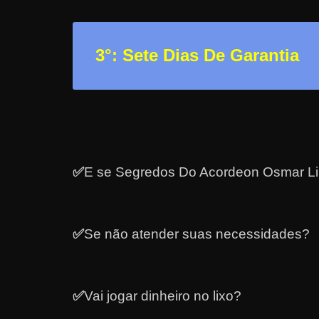
a
?
3
°: Sete Dias De Garantia
J
á
p
e
n
s
✅
E se Segredos Do Acordeon Osmar Li
o
u
e
✅
Se não atender suas necessidades?
m
g
a
n
✅
Vai jogar dinheiro no lixo?
h