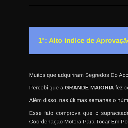
n
s
a
n
d
1°: Alto índice de Aprovaçã
o
e
m
c
Muitos que adquiriram Segredos Do Aco
o
m
Percebi que a
GRANDE MAIORIA
fez c
o
Além disso, nas últimas semanas o núm
g
a
Esse fato comprova que o supracitad
n
Coordenação Motora Para Tocar Em Pou
h