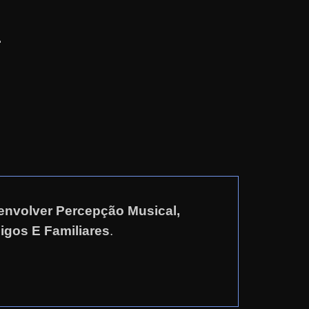
.
envolver Percepção Musical,
gos E Familiares
.