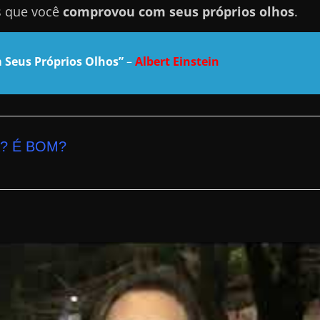
s que você
comprovou com seus próprios olhos
.
 Seus Próprios Olhos”
–
Albert Einstein
? É BOM?