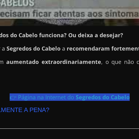
dos do Cabelo funciona? Ou deixa a desejar?
r a
Segredos do Cabelo
a
recomendaram fortement
tem
aumentado extraordinariamente
, o que não 
👉 Página na Internet do
Segredos do Cabelo
LMENTE A PENA?