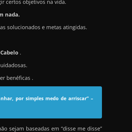
 certos objetivos na vida.
m nada.
s solucionados e metas atingidas.
 Cabelo
.
cuidadosas.
r benéficas .
nhar, por simples medo de arriscar”
–
não sejam baseadas em “disse me disse”