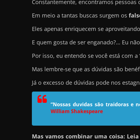
Constantemente, encontramos pessoas qu
e
Em meio a tantas buscas surgem os
fal
l
e
Eles apenas enriquecem se aproveitando
c
E quem gosta de ser enganado?… Eu não
h
e
Por isso, eu entendo se você está com a
f
e
Mas lembre-se que as dúvidas são benéf
c
Já o excesso de dúvidas pode nos estag
h
a
t
“Nossas duvidas são traidoras e 
William Shakespeare
o
?
P
Mas vamos combinar uma coisa: Leia e
e