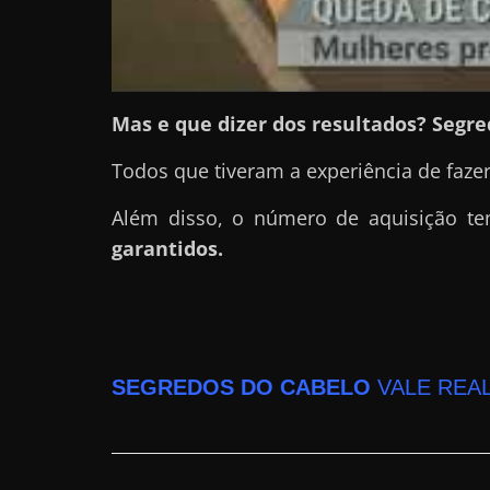
a
?
J
á
Mas e que dizer dos resultados? Segre
p
Todos que tiveram a experiência de faze
e
n
Além disso, o número de aquisição 
s
garantidos.
o
u
e
m
SEGREDOS DO CABELO
VALE REA
g
a
n
h