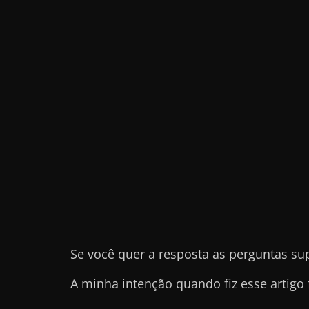
e
t
r
a
b
a
l
h
a
r
c
o
m
Se você quer a resposta as perguntas su
a
A minha intenção quando fiz esse artigo 
q
u