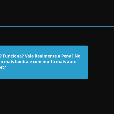
m? Funciona? Vale Realmente a Pena? No
rão mais bonita e com muito mais auto
et?