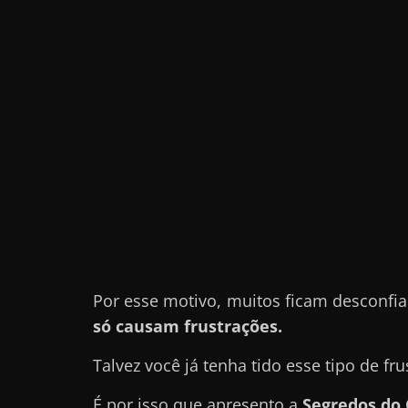
r
n
e
t
?
M
a
s
c
o
m
Por esse motivo, muitos ficam desconfi
o
só causam frustrações.
?
🤔
Talvez você já tenha tido esse tipo de fru
É por isso que apresento a
Segredos do 