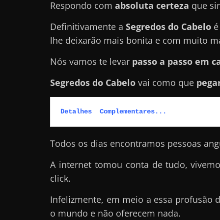
Respondo com
absoluta certeza
que si
a
r
Definitivamente a
Segredos do Cabelo
é
d
lhe deixarão mais bonita e com muito ma
i
Nós vamos te levar
passo a passo em c
n
h
Segredos do Cabelo
vai como que
pegar
e
i
Detalhes  Complementares...
r
o
Todos os dias encontramos pessoas angu
n
a
A internet tomou conta de tudo, vivem
i
click.
n
Infelizmente, em meio a essa profusão
t
o mundo e não oferecem nada.
e