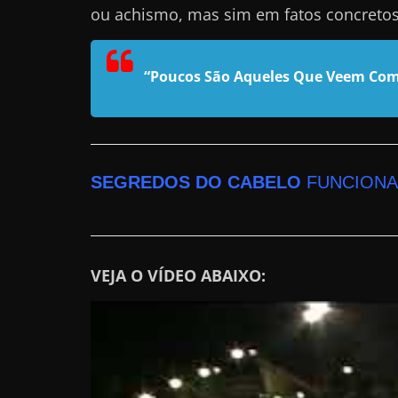
ou achismo, mas sim em fatos concreto
n
s
a
“Poucos São Aqueles Que Veem Com
n
d
o
e
SEGREDOS DO CABELO
FUNCIONA
m
c
o
m
VEJA O VÍDEO ABAIXO:
o
g
a
n
h