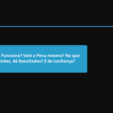
? Funciona? Vale a Pena mesmo? No que
isões, dá Resultados? É de confiança?