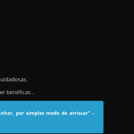
cuidadosas.
r benéficas .
nhar, por simples medo de arriscar”
–