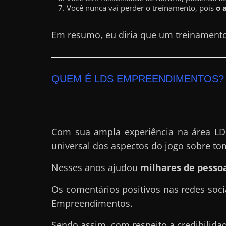
Você nunca vai perder o treinamento, pois
o 
a
?
Em resumo, eu diria que um treinament
J
á
p
QUEM É LDS EMPREENDIMENTOS? 
e
n
s
o
Com sua ampla experiência na área L
u
universal dos aspectos do jogo sobre to
e
Nesses anos ajudou
milhares de pessoa
m
g
Os comentários positivos nas redes soc
a
Empreendimentos.
n
h
Sendo assim, com respeito a credibilida