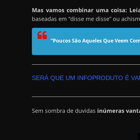
n
Mas vamos combinar uma coisa: Leia 
s
baseadas em “disse me disse” ou achis
a
n
“Poucos São Aqueles Que Veem Com
d
o
e
m
c
SERÁ QUE UM INFOPRODUTO É V
o
m
o
Sem sombra de duvidas
inúmeras vant
g
a
n
h