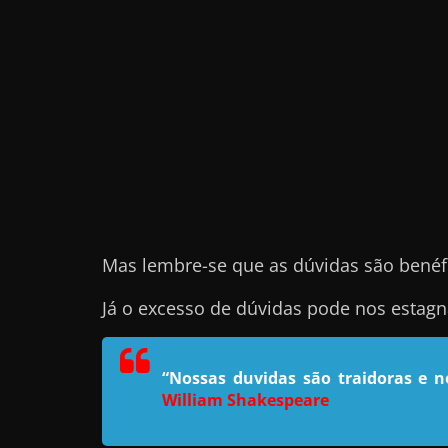
e
l
e
c
h
e
f
e
c
Mas lembre-se que as dúvidas são benéf
h
a
Já o excesso de dúvidas pode nos estag
t
o
“Nossas duvidas são traidoras e 
?
William Shakespeare
P
e