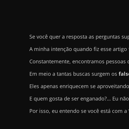
e
t
r
a
Se você quer a resposta as perguntas su
b
a
A minha intenção quando fiz esse artigo 
l
Constantemente, encontramos pessoas qu
h
a
Em meio a tantas buscas surgem os
fal
r
Eles apenas enriquecem se aproveitando
c
o
E quem gosta de ser enganado?… Eu não
m
Por isso, eu entendo se você está com a
a
q
u