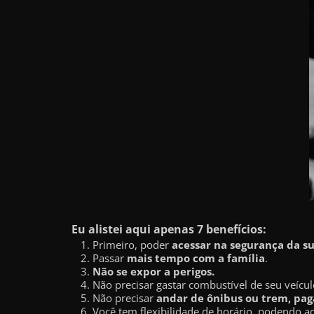
a
r
u
m
d
i
n
h
e
i
r
Eu alistei aqui apenas 7 benefícios:
o
Primeiro, poder
acessar na segurança da s
e
Passar
mais tempo com a família
.
x
Não se expor a perigos.
Não precisar gastar combustível de seu veícul
t
Não precisar
andar de ônibus ou trem, paga
r
Você tem flexibilidade de horário, podendo a