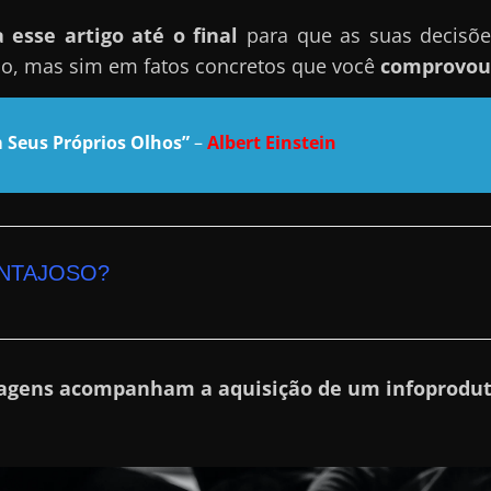
esse artigo até o final
para que as suas decisõ
mo, mas sim em fatos concretos que você
comprovou 
 Seus Próprios Olhos”
–
Albert Einstein
ANTAJOSO?
agens acompanham a aquisição de um infoprodu