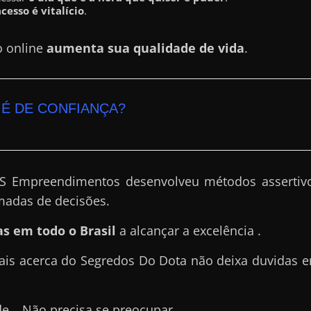
acesso é vitalício
.
o online
aumenta sua qualidade de vida
.
É DE CONFIANÇA?
DS Empreendimentos desenvolveu métodos assertiv
madas de decisões.
s em todo o Brasil
a alcançar a excelência .
iais acerca do Segredos Do Dota não deixa duvidas e
de …Não precisa se preocupar.