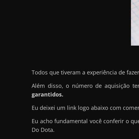
r
n
e
t
?
M
a
s
Todos que tiveram a experiência de faze
c
Além disso, o número de aquisição 
o
garantidos.
m
o
Eu deixei um link logo abaixo com come
?
🤔
Eu acho fundamental você conferir o qu
Do Dota.