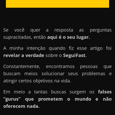
u
e
l
e
c
Se você quer a resposta as perguntas
h
supracitadas, então
aqui é o seu lugar.
e
A minha intenção quando fiz esse artigo foi
f
revelar a verdade
sobre o
SeguiFast
.
e
c
Constantemente, encontramos pessoas que
h
buscam meios solucionar seus problemas e
a
atingir certos objetivos na vida.
t
Em meio a tantas buscas surgem os
falsos
o
“gurus” que prometem o mundo e não
?
oferecem nada.
P