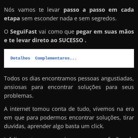
e
r
Nós vamos te levar
passo a passo em cada
n
etapa
sem esconder nada e sem segredos.
e
O
SeguiFast
vai como que
pegar em suas mãos
t
e te levar direto ao SUCESSO .
?
M
Detalhes  Complementares...
a
s
Todos os dias encontramos pessoas angustiadas,
c
ansiosas para encontrar soluções para seus
o
problemas.
m
o
A internet tomou conta de tudo, vivemos na era
?
em que para podermos encontrar soluções, tirar
🤔
duvidas, aprender algo basta um click.