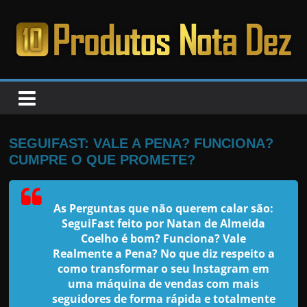
Pular
para
o
PRODUTOS
conteúdo
NOTA
DEZ
SEGUIFAST: VALE A PENA? FUNCIONA?
CUMPRE O QUE PROMETE?
C
a
As Perguntas que não querem calar são:
n
SeguiFast feito por Natan de Almeida
s
Coelho é bom? Funciona? Vale
a
Realmente a Pena? No que diz respeito a
como transformar o seu Instagram em
d
uma máquina de vendas com mais
o
seguidores de forma rápida e totalmente