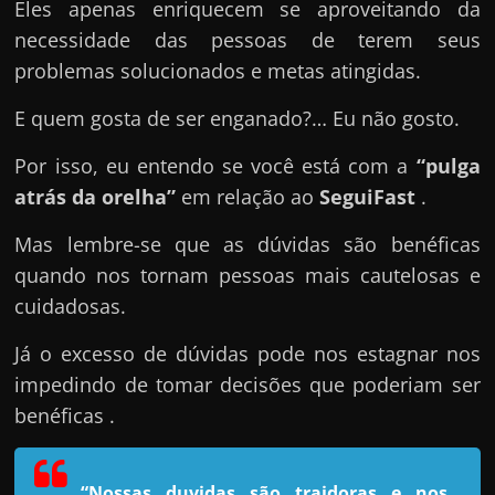
e
Eles apenas enriquecem se aproveitando da
n
necessidade das pessoas de terem seus
s
problemas solucionados e metas atingidas.
a
E quem gosta de ser enganado?… Eu não gosto.
n
d
Por isso, eu entendo se você está com a
“pulga
o
atrás da orelha”
em relação ao
SeguiFast
.
e
Mas lembre-se que as dúvidas são benéficas
m
quando nos tornam pessoas mais cautelosas e
c
cuidadosas.
o
m
Já o excesso de dúvidas pode nos estagnar nos
o
impedindo de tomar decisões que poderiam ser
g
benéficas .
a
n
“Nossas duvidas são traidoras e nos