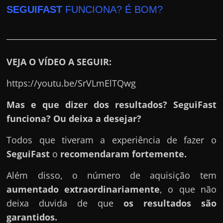
r
SEGUIFAST
FUNCIONA? É BOM?
a
?
J
á
VEJA O VÍDEO A SEGUIR:
p
https://youtu.be/SrVLmElTQwg
e
n
Mas e que dizer dos resultados? SeguiFast
s
funciona? Ou deixa a desejar?
o
Todos que tiveram a experiência de fazer o
u
SeguiFast
o
recomendaram fortemente.
e
m
Além disso, o número de aquisição tem
g
aumentado extraordinariamente
, o que não
a
deixa duvida de que
os resultados são
n
garantidos.