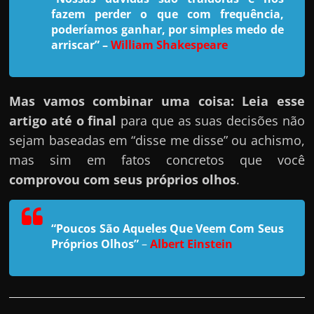
h
fazem perder o que com frequência,
a
poderíamos ganhar, por simples medo de
r
arriscar”
–
William Shakespeare
u
m
d
Mas vamos combinar uma coisa: Leia esse
i
artigo até o final
para que as suas decisões não
n
sejam baseadas em “disse me disse” ou achismo,
h
mas sim em fatos concretos que você
e
comprovou com seus próprios olhos
.
i
r
“Poucos São Aqueles Que Veem Com Seus
o
Próprios Olhos”
–
Albert Einstein
e
x
t