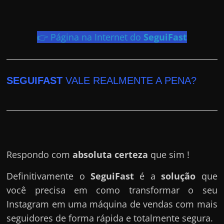
h
a
r
👉 Página na Internet do
SeguiFast
d
i
n
SEGUIFAST
VALE REALMENTE A PENA?
h
e
i
r
o
Respondo com
absoluta certeza
que sim !
n
a
Definitivamente o
SeguiFast
é a
solução
que
i
você precisa em como transformar o seu
n
Instagram em uma máquina de vendas com mais
t
seguidores de forma rápida e totalmente segura.