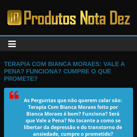
Pular
para
o
PRODUTOS
conteúdo
NOTA
DEZ
TERAPIA COM BIANCA MORAES: VALE A
PENA? FUNCIONA? CUMPRE O QUE
C
PROMETE?
a
n
As Perguntas que não querem calar são:
s
Terapia Com Bianca Moraes feito por
a
Bianca Moraes é bom? Funciona? Será
que Vale a Pena? No tocante a como se
d
libertar da depressão e do transtorno de
o
ansiedade, cumpre o prometido?