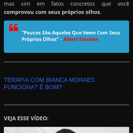
r
mas sim em fatos concretos que você
a
comprovou com seus próprios olhos
.
?
J
“Poucos São Aqueles Que Veem Com Seus
á
Próprios Olhos”
–
Albert Einstein
p
e
n
s
o
TERAPIA COM BIANCA MORAES
u
FUNCIONA? É BOM?
e
m
g
a
VEJA ESSE VÍDEO:
n