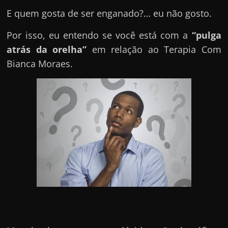
e
E quem gosta de ser enganado?… eu não gosto.
n
s
Por isso, eu entendo se você está com a
“pulga
a
atrás da orelha”
em relação ao Terapia Com
n
Bianca Moraes.
d
o
e
m
c
o
m
o
g
a
n