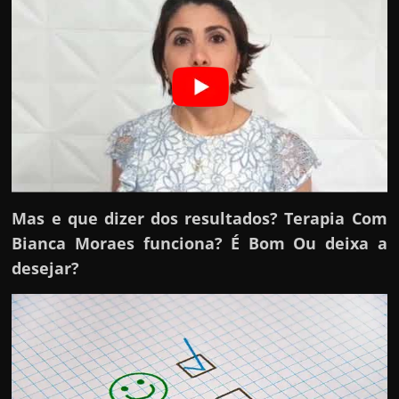
h
a
r
d
i
n
h
e
i
Mas e que dizer dos resultados? Terapia Com
r
Bianca Moraes funciona? É Bom Ou deixa a
o
desejar?
n
a
i
n
t