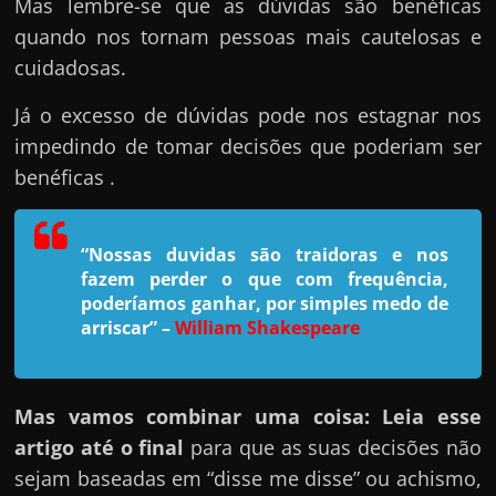
h
Mas lembre-se que as dúvidas são benéficas
a
quando nos tornam pessoas mais cautelosas e
r
cuidadosas.
u
Já o excesso de dúvidas pode nos estagnar nos
m
impedindo de tomar decisões que poderiam ser
d
benéficas .
i
n
h
“Nossas duvidas são traidoras e nos
fazem perder o que com frequência,
e
poderíamos ganhar, por simples medo de
i
arriscar”
–
William Shakespeare
r
o
e
Mas vamos combinar uma coisa: Leia esse
x
artigo até o final
para que as suas decisões não
t
sejam baseadas em “disse me disse” ou achismo,