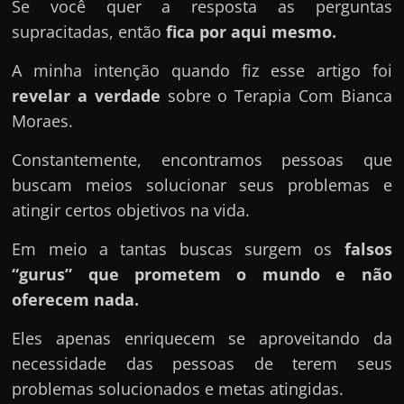
u
Se você quer a resposta as perguntas
e
supracitadas, então
fica por aqui mesmo.
l
A minha intenção quando fiz esse artigo foi
e
revelar a verdade
sobre o Terapia Com Bianca
c
Moraes.
h
e
Constantemente, encontramos pessoas que
f
buscam meios solucionar seus problemas e
e
atingir certos objetivos na vida.
c
Em meio a tantas buscas surgem os
falsos
h
“gurus” que prometem o mundo e não
a
oferecem nada.
t
o
Eles apenas enriquecem se aproveitando da
?
necessidade das pessoas de terem seus
P
problemas solucionados e metas atingidas.