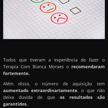
e
r
n
e
t
?
M
a
s
Todos que tiveram a experiência de fazer o
c
Terapia Com Bianca Moraes o
recomendaram
o
fortemente.
m
o
Além disso, o número de aquisição tem
?
aumentado extraordinariamente
, o que não
🤔
deixa duvida de que
os resultados são
garantidos.