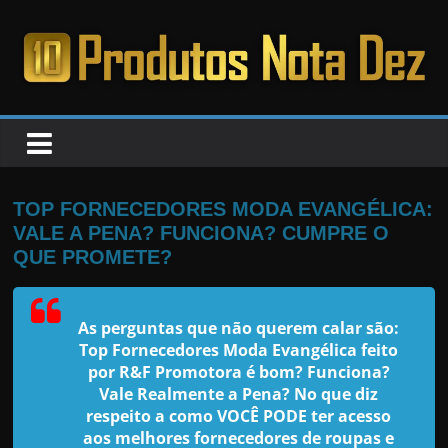
Pular
para
o
PRODUTOS
conteúdo
NOTA
DEZ
TOP FORNECEDORES MODA EVANGÉLICA:
VALE A PENA? FUNCIONA? CUMPRE O
C
QUE PROMETE?
a
n
As perguntas que não querem calar são:
s
Top Fornecedores Moda Evangélica feito
a
por R&F Promotora
é bom? Funciona?
Vale Realmente a Pena? No que diz
d
respeito a como VOCÊ PODE ter acesso
o
aos melhores fornecedores de roupas e