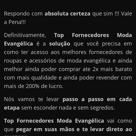
e
r
Respondo com
absoluta certeza
que sim !!! Vale
n
a Pena!!!
e
t
Definitivamente,
Top Fornecedores Moda
?
Evangélica
é a
solução
que você precisa em
M
como ter acesso aos melhores fornecedores de
a
roupas e acessórios de moda evangélica e ainda
s
melhor ainda poder comprar ate 2x mais barato
c
com mais qualidade e ainda poder revender com
o
mais de 200% de lucro.
m
Nós vamos te levar
passo a passo em cada
o
etapa
sem esconder nada e sem segredos.
?
🤔
Top Fornecedores Moda Evangélica
vai como
que
pegar em suas mãos e te levar direto ao