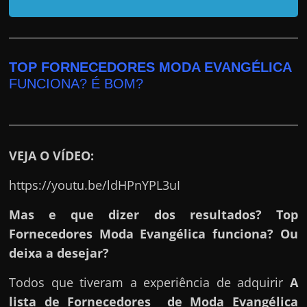
r
a
?
J
TOP FORNECEDORES MODA EVANGÉLICA
á
FUNCIONA? É BOM?
p
e
n
s
VEJA O VÍDEO:
o
https://youtu.be/ldHPnYPL3uI
u
e
Mas e que dizer dos resultados? Top
m
Fornecedores Moda Evangélica funciona? Ou
g
deixa a desejar?
a
Todos que tiveram a experiência de adquirir
A
n
lista de Fornecedores de Moda Evangélica