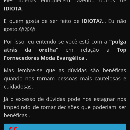
Eles apenas enriquecem fazendo outros de
e
IDIOTA
.
n
s
E quem gosta de ser feito de
IDIOTA
?… Eu não
a
gosto.😡😡😡
n
d
Por isso, eu entendo se você está com a
“pulga
o
atrás da orelha”
em relação a
Top
e
Fornecedores Moda Evangélica
.
m
Mas lembre-se que as dúvidas são benéficas
c
quando nos tornam pessoas mais cautelosas e
o
cuidadosas.
m
o
Já o excesso de dúvidas pode nos estagnar nos
g
impedindo de tomar decisões que poderiam ser
a
benéficas .
n