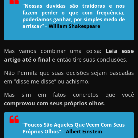
h
“Nossas duvidas são traidoras e nos
a
fazem perder o que com frequência,
r
poderíamos ganhar, por simples medo de
arriscar”
–
William Shakespeare
u
m
d
Mas vamos combinar uma coisa:
Leia esse
i
artigo até o final
e então tire suas conclusões.
n
h
Não Permita que suas decisões sejam baseadas
e
em “disse me disse” ou achismo.
i
Mas sim em fatos concretos que você
r
comprovou com seus próprios olhos
.
o
e
x
“Poucos São Aqueles Que Veem Com Seus
t
Próprios Olhos”
–
Albert Einstein