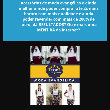
d
acessórios de moda evangélica e ainda
e
melhor ainda poder comprar ate 2x mais
barato com mais qualidade e ainda
t
poder revender com mais de 200% de
r
lucro, dá RESULTADOS? Ou é mais uma
a
MENTIRA da Internet?
b
a
l
h
a
r
c
o
m
a
q