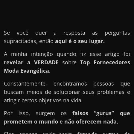
u
e
l
e
Se você quer a resposta as perguntas
c
supracitadas, então
aqui é o seu lugar.
h
e
A minha intenção quando fiz esse artigo foi
f
revelar a VERDADE
sobre
Top Fornecedores
e
Moda Evangélica
.
c
Constantemente, encontramos pessoas que
h
buscam meios de solucionar seus problemas e
a
atingir certos objetivos na vida.
t
o
Por isso, surgem os
falsos “gurus” que
?
prometem o mundo e não oferecem nada.
P