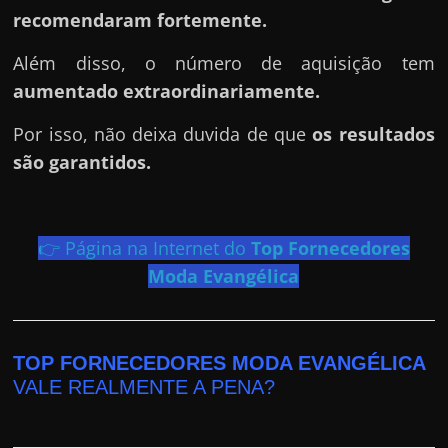
h
recomendaram fortemente.
a
r
Além disso, o número de aquisição tem
d
aumentado extraordinariamente.
i
Por isso, não deixa duvida de que
os resultados
n
são garantidos.
h
e
i
👉 Página na Internet do
Top Fornecedores
r
Moda Evangélica
o
n
a
TOP FORNECEDORES MODA EVANGÉLICA
i
VALE REALMENTE A PENA?
n
t