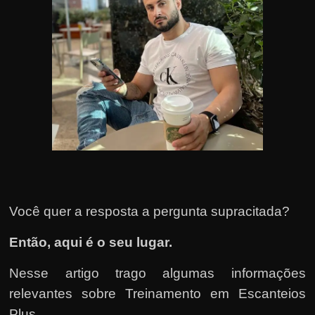
u
e
l
e
c
h
e
f
e
c
h
Você quer a resposta a pergunta supracitada?
a
t
Então, aqui é o seu lugar.
o
Nesse artigo trago algumas informações
?
relevantes sobre Treinamento em Escanteios
P
Plus.