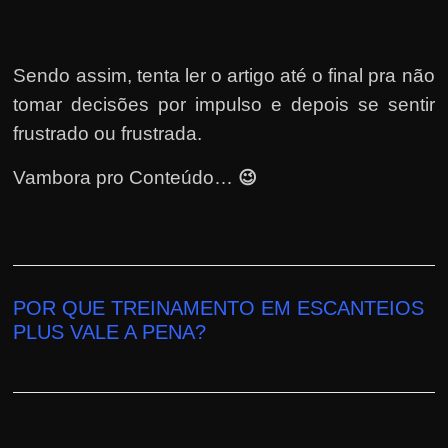
h
a
r
Sendo assim, tenta ler o artigo até o final pra não
u
tomar decisões por impulso e depois se sentir
m
frustrado ou frus
trada
.
d
i
😉
Vambora pro Conteúdo…
n
h
e
i
POR QUE TREINAMENTO EM ESCANTEIOS
r
PLUS
VALE A PENA
?
o
e
x
t