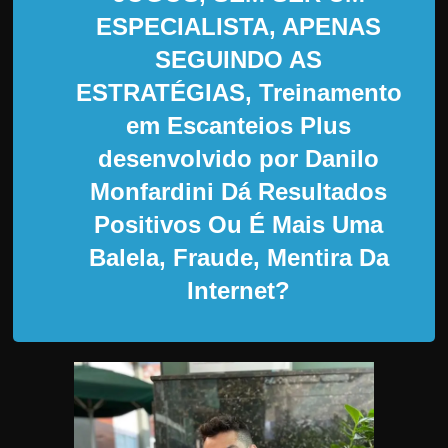
d
ESPECIALISTA, APENAS
e
SEGUINDO AS
t
r
ESTRATÉGIAS, Treinamento
a
em Escanteios Plus
b
desenvolvido por Danilo
a
Monfardini Dá Resultados
l
Positivos Ou É Mais Uma
h
a
Balela, Fraude, Mentira Da
r
Internet?
c
o
m
a
q