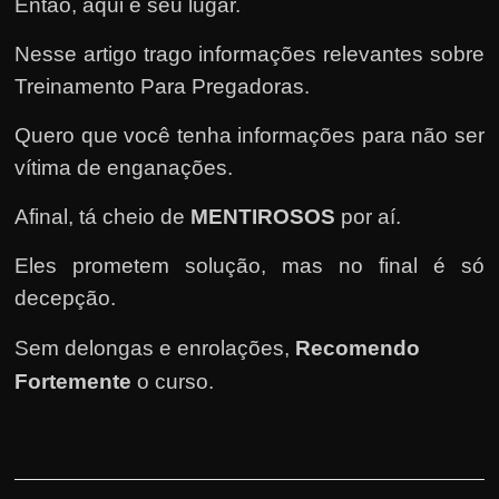
e
Então, aqui é seu lugar.
n
Nesse artigo trago informações relevantes sobre
s
Treinamento Para Pregadoras.
a
n
Quero que você tenha informações para não ser
d
vítima de enganações.
o
Afinal, tá cheio de
MENTIROSOS
por aí.
e
m
Eles prometem solução, mas no final é só
c
decepção.
o
m
Sem delongas e enrolações,
Recomendo
o
Fortemente
o curso
.
g
a
n