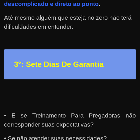
h
descomplicado e direto ao ponto
.
a
Até mesmo alguém que esteja no zero não terá
r
dificuldades em entender.
d
i
n
h
e
3
°: Sete Dias De Garantia
i
r
o
n
a
i
• E se Treinamento Para Pregadoras não
n
corresponder suas expectativas?
t
• Se não atender suas necessidades?