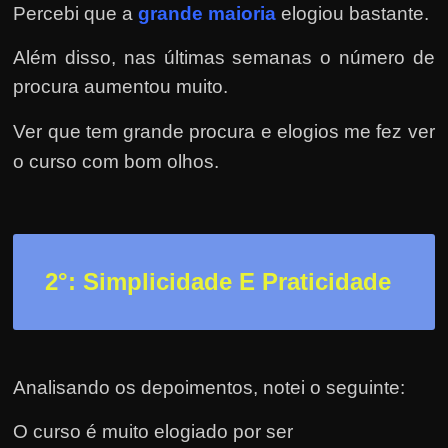
r
Percebi que a
grande maioria
elogiou bastante.
a
?
Além disso, nas últimas semanas o número de
J
procura aumentou muito.
á
Ver que tem grande procura e elogios me fez ver
p
o curso com bom olhos.
e
n
s
o
2
°: Simplicidade E Praticidade
u
e
m
g
Analisando os depoimentos, notei o seguinte:
a
n
O curso é muito elogiado por ser