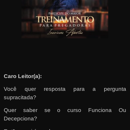
u
e
l
e
c
h
e
f
e
c
Caro Leitor(a):
h
Você quer resposta para a pergunta
a
supracitada?
t
o
Quer saber se o curso Funciona Ou
?
Decepciona?
P