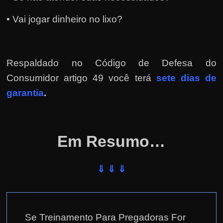
e
r
• Vai jogar dinheiro no lixo?
n
e
t
Respaldado no
Código de Defesa do
?
Consumidor artigo 49 você terá
sete dias de
M
garantia
.
a
s
c
Em Resumo…
o
m
o
⇓ ⇓ ⇓
?
🤔
Se Treinamento Para Pregadoras For