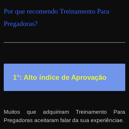
h
a
Por que recomendo Treinamento Para
r
Pregadoras
?
u
m
d
i
n
h
e
1°: Alto índice de Aprovação
i
r
o
e
Muitos que adquiriram Treinamento Para
x
Pregadoras aceitaram falar da sua experiênciae.
t