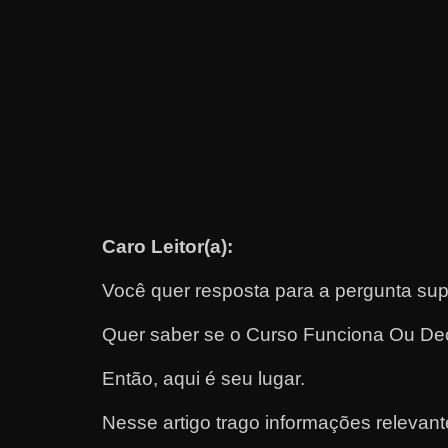
e
t
r
a
b
a
l
h
Caro Leitor(a):
a
r
Você quer resposta para a pergunta sup
c
o
Quer saber se o Curso Funciona Ou D
m
Então, aqui é seu lugar.
a
q
Nesse artigo trago informações relevan
u