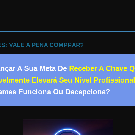
S: VALE A PENA COMPRAR?
ançar A Sua Meta De
Receber A Chave Q
elmente Elevará Seu Nível Profissiona
Games Funciona Ou Decepciona?