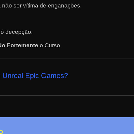
 não ser vítima de enganações.
.
só decepção.
o Fortemente
o Curso
.
 Unreal Epic Games
?
o