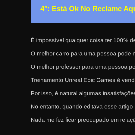
r
4°: Está Ok No Reclame Aq
n
e
t
É impossível qualquer coisa ter 100% d
?
M
O melhor carro para uma pessoa pode n
a
s
O melhor professor para uma pessoa po
c
Treinamento Unreal Epic Games é vend
o
m
Por isso, é natural algumas insatisfaçõe
o
No entanto, quando editava esse artigo
?
🤔
Nada me fez ficar preocupado em relaçã