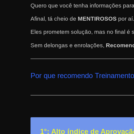
Quero que você tenha informações para
e
l
Afinal, tá cheio de
MENTIROSOS
por aí
e
Eles prometem solução, mas no final é 
c
h
Sem delongas e enrolações,
Recomend
e
f
e
c
Por que recomendo Treinamento
h
a
t
o
?
P
1°: Alto índice de Aprovaçã
e