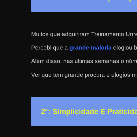
n
s
a
n
Muitos que adquiriram Treinamento Unre
d
Percebi que a
grande maioria
elogiou b
o
e
Além disso, nas últimas semanas o núm
m
Ver que tem grande procura e elogios m
c
o
m
o
g
2
°: Simplicidade E Praticid
a
n
h