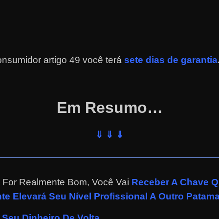
nsumidor artigo 49 você terá
sete dias de garantia
Em Resumo…
⇓ ⇓ ⇓
 For Realmente Bom, Você Vai
Receber A Chave Qu
e Elevará Seu Nível Profissional A Outro Patama
Seu Dinheiro De Volta
.