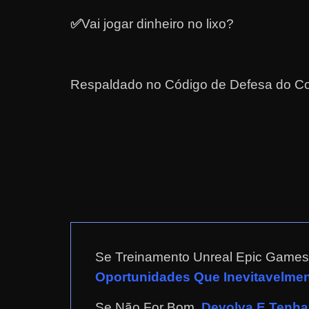
a
✅
Vai jogar dinheiro no lixo?
?
J
á
Respaldado no
Código de Defesa do Co
p
e
n
s
o
u
e
m
g
Se Treinamento Unreal Epic Games
a
Oportunidades Que Inevitavelment
n
h
Se Não For Bom,
Devolva E Tenha 