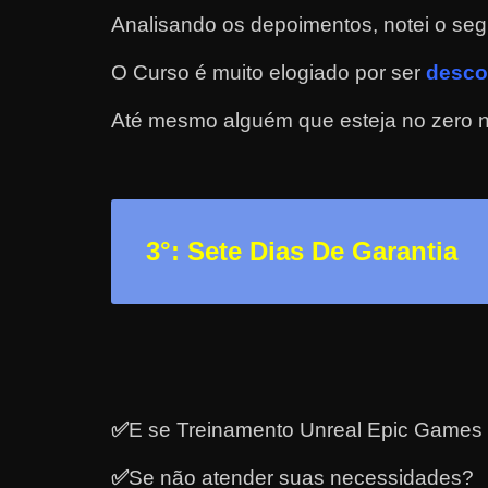
Analisando os depoimentos, notei o seg
a
r
O Curso é muito elogiado por ser
desco
u
m
Até mesmo alguém que esteja no zero nã
d
i
n
h
3
°: Sete Dias De Garantia
e
i
r
o
e
x
✅
E se Treinamento Unreal Epic Games 
t
✅
Se não atender suas necessidades?
r