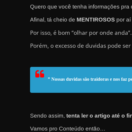
Quero que você tenha informações pra d
e
l
Afinal, tá cheio de
MENTIROSOS
por aí
e
c
Por isso, é bom “olhar por onde anda”.
h
Porém, o excesso de duvidas pode ser 
e
f
e
c
” Nossas duvidas são traidoras e nos faz 
h
a
t
o
?
Sendo assim,
tenta ler o artigo até o fi
P
Vamos pro Conteúdo então…
e