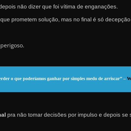
epois não dizer que foi vítima de enganações.
 que prometem solução, mas no final é só decepção
perigoso.
perder o que poderíamos ganhar por sim
ples medo de arriscar” –
W
nal
pra não tomar decisões por impulso e depois se se