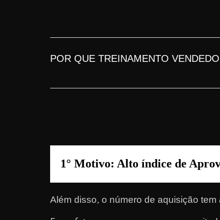
n
s
a
n
POR QUE TREINAMENTO VENDEDO
d
o
e
m
c
o
m
1° Motivo: Alto índice de Apro
o
g
a
Além disso, o número de aquisição tem
n
h