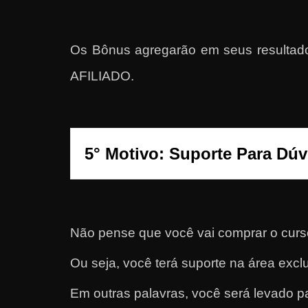
a
r
Os Bônus agregarão em seus res
d
i
AFILIADO.
n
h
e
i
5° Motivo: Suporte Para Dúv
r
o
n
a
Não pense que você vai comprar o curso
i
Ou seja, você terá suporte na área excl
n
t
Em outras palavras, você será levado
e