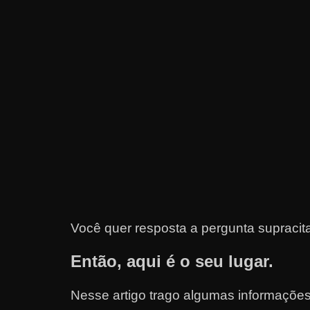
e
t
r
a
b
a
l
h
a
r
c
Você quer resposta a pergunta supraci
o
m
Então, aqui é o seu lugar.
a
q
Nesse artigo trago algumas informações
u