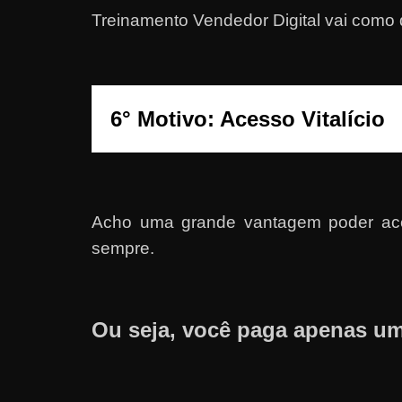
Treinamento Vendedor Digital vai como
r
n
e
t
6° Motivo: Acesso Vitalício
?
M
a
s
c
Acho uma grande vantagem poder acess
o
sempre.
m
o
?
Ou seja, você paga apenas um
🤔