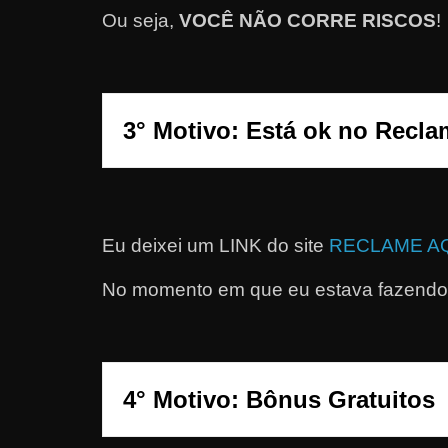
Ou seja,
VOCÊ NÃO CORRE RISCOS
!
a
?
J
á
3° Motivo: Está ok no Recla
p
e
n
s
Eu deixei um LINK do site
RECLAME A
o
u
No momento em que eu estava fazendo 
e
m
g
a
n
h