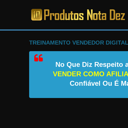
Pular
para
o
PRODUTOS
conteúdo
NOTA
TREINAMENTO VENDEDOR DIGITAL
DEZ
No Que Diz Respeito
C
VENDER COMO AFILI
a
Confiável Ou É Ma
n
s
a
d
o
d