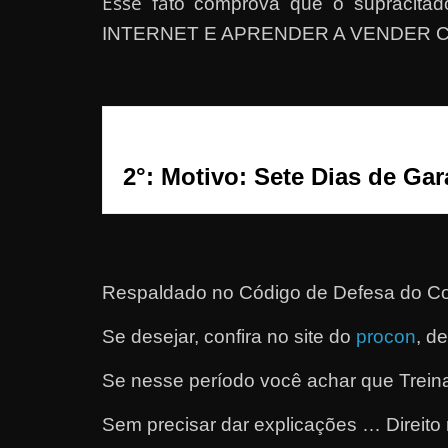
Esse fa
to comprova que o supracit
a
INTERNET E APRENDER A VENDER C
r
u
m
d
i
2°: Motivo: Sete Dias de Gar
n
h
e
i
Respaldado no
Código de Defesa do Co
r
o
Se desejar, confira no site do
procon
, d
e
Se nesse período você achar que Treina
x
t
Sem precisar dar explicações … Direito 
r