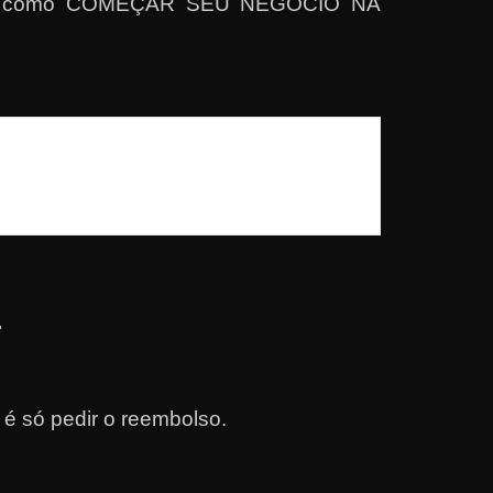
ito a como COMEÇAR SEU NEGÓCIO NA
.
é só pedir o reembolso.