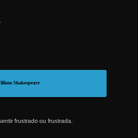
.
illiam Shakespeare
ntir frustrado ou frus
trada
.