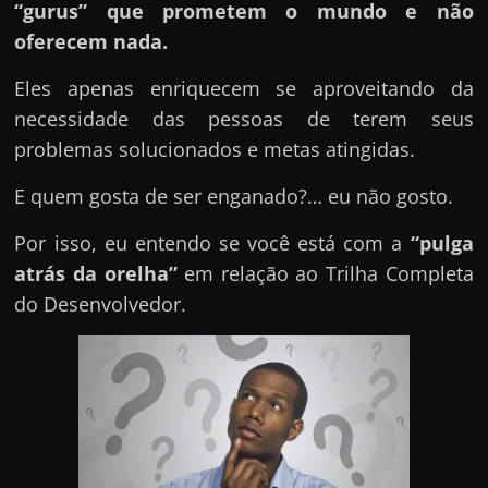
e
“gurus” que prometem o mundo e não
n
oferecem nada.
s
Eles apenas enriquecem se aproveitando da
a
necessidade das pessoas de terem seus
n
problemas solucionados e metas atingidas.
d
o
E quem gosta de ser enganado?… eu não gosto.
e
Por isso, eu entendo se você está com a
“pulga
m
atrás da orelha”
em relação ao Trilha Completa
c
do Desenvolvedor.
o
m
o
g
a
n