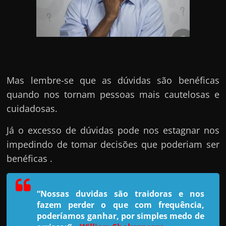
h
a
r
u
m
d
Mas lembre-se que as dúvidas são benéficas
i
quando nos tornam pessoas mais cautelosas e
n
cuidadosas.
h
e
Já o excesso de dúvidas pode nos estagnar nos
i
impedindo de tomar decisões que poderiam ser
r
benéficas .
o
e
“Nossas duvidas são traidoras e nos
x
fazem perder o que com frequência,
t
poderíamos ganhar, por simples medo de