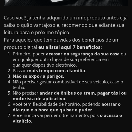
e
r
n
Caso você já tenha adquirido um infoproduto antes e já
saiba o quão vantajoso é, recomendo que adiante sua
e
leitura para o próximo tópico.
t
Para aqueles que tem duvidas dos benefícios de um
?
produto digital
eu alistei aqui 7 benefícios:
M
Primeiro, poder
acessar na segurança da sua casa
ou
a
em qualquer outro lugar de sua preferência em
qualquer dispositivo eletrônico.
s
Passar
mais tempo com a família
.
c
Não se expor a perigos.
Não precisar gastar combustível de seu veículo, caso o
o
tenha.
m
Não precisar
andar de ônibus ou trem, pagar táxi ou
motorista de aplicativo
.
o
Você tem flexibilidade de horário, podendo acessar
o
?
dia que e a hora que quiser e puder
.
Você nunca vai perder o treinamento, pois
o acesso é
🤔
vitalício
.