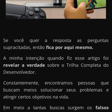
u
e
l
e
c
h
Se você quer a resposta as perguntas
e
supracitadas, então
fica por aqui mesmo.
f
e
A minha intenção quando fiz esse artigo foi
c
revelar a verdade
sobre o Trilha Completa do
h
Desenvolvedor.
a
Constantemente, encontramos pessoas que
t
buscam meios solucionar seus problemas e
o
atingir certos objetivos na vida.
?
P
Em meio a tantas buscas surgem os
falsos