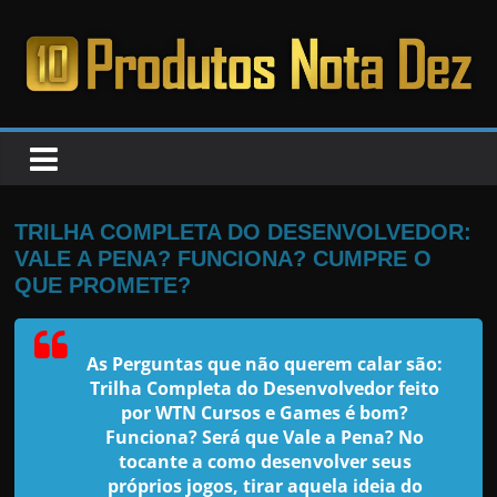
Pular
para
o
PRODUTOS
conteúdo
NOTA
DEZ
TRILHA COMPLETA DO DESENVOLVEDOR:
VALE A PENA? FUNCIONA? CUMPRE O
C
QUE PROMETE?
a
n
As Perguntas que não querem calar são:
s
Trilha Completa do Desenvolvedor feito
a
por WTN Cursos e Games é bom?
Funciona? Será que Vale a Pena? No
d
tocante a como desenvolver seus
o
próprios jogos, tirar aquela ideia do