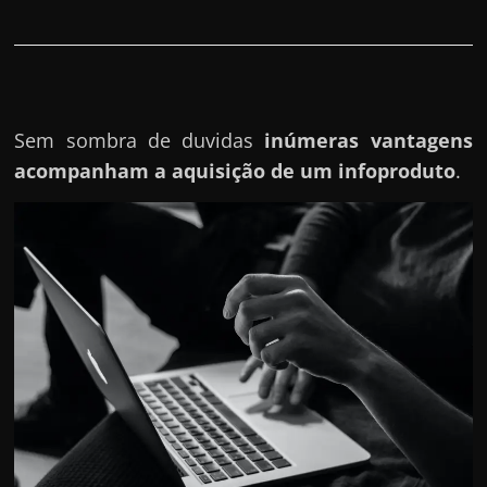
h
a
r
d
i
Sem sombra de duvidas
inúmeras vantagens
n
acompanham a aquisição de um infoproduto
.
h
e
i
r
o
n
a
i
n
t