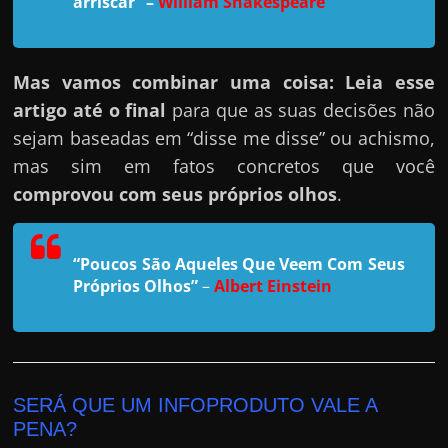
r
arriscar”
–
William Shakespeare
a
?
Mas vamos combinar uma coisa: Leia esse
J
artigo até o final
para que as suas decisões não
á
sejam baseadas em “disse me disse” ou achismo,
p
mas sim em fatos concretos que você
e
comprovou com seus próprios olhos
.
n
s
o
“Poucos São Aqueles Que Veem Com Seus
u
Próprios Olhos”
–
Albert Einstein
e
m
g
a
SERÁ QUE UM INFOPRODUTO VALE A
n
PENA?