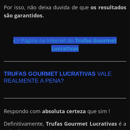
h
Por isso, não deixa duvida de que
os resultados
a
são garantidos.
r
d
i
👉 Página na Internet do
Trufas Gourmet
n
Lucrativas
h
e
i
TRUFAS GOURMET LUCRATIVAS
VALE
r
REALMENTE A PENA?
o
n
a
i
Respondo com
absoluta certeza
que sim !
n
t
Definitivamente,
Trufas Gourmet Lucrativas
é a