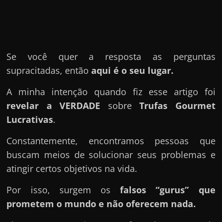
u
e
l
e
Se você quer a resposta as perguntas
c
supracitadas, então
aqui é o seu lugar.
h
e
A minha intenção quando fiz esse artigo foi
f
revelar a VERDADE
sobre
Trufas Gourmet
e
Lucrativas
.
c
h
Constantemente, encontramos pessoas que
a
buscam meios de solucionar seus problemas e
t
atingir certos objetivos na vida.
o
Por isso, surgem os
falsos “gurus” que
?
prometem o mundo e não oferecem nada.
P