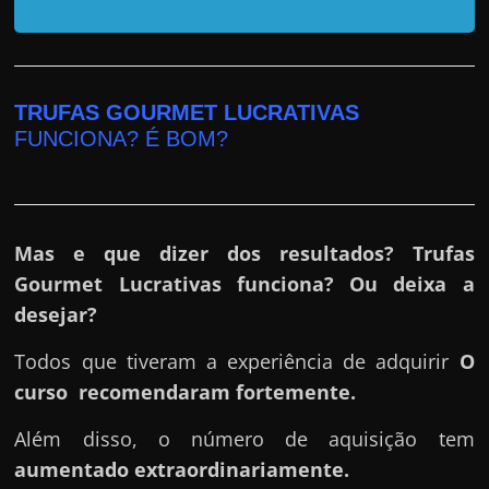
r
a
?
J
TRUFAS GOURMET LUCRATIVAS
á
FUNCIONA? É BOM?
p
e
n
s
Mas e que dizer dos resultados? Trufas
o
Gourmet Lucrativas funciona? Ou deixa a
u
desejar?
e
Todos que tiveram a experiência de adquirir
O
m
curso
recomendaram fortemente.
g
a
Além disso, o número de aquisição tem
n
aumentado extraordinariamente.