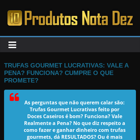
Pular
para
o
PRODUTOS
conteúdo
NOTA
DEZ
TRUFAS GOURMET LUCRATIVAS: VALE A
PENA? FUNCIONA? CUMPRE O QUE
C
PROMETE?
a
n
As perguntas que não querem calar são:
s
Trufas Gourmet Lucrativas feito por
a
Doces Caseiros
é bom? Funciona? Vale
Realmente a Pena? No que diz respeito a
d
como fazer e ganhar dinheiro com trufas
o
gourmets, dá RESULTADOS? Ou é mais