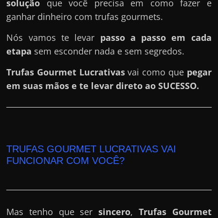
e
solução
que você precisa em como fazer e
r
ganhar dinheiro com trufas gourmets.
n
Nós vamos te levar
passo a passo em cada
e
etapa
sem esconder nada e sem segredos.
t
?
Trufas Gourmet Lucrativas
vai como que
pegar
M
em suas mãos e te levar direto ao SUCESSO.
a
s
c
o
TRUFAS GOURMET LUCRATIVAS VAI
m
FUNCIONAR COM VOCÊ?
o
?
🤔
Mas tenho que ser
sincero
,
Trufas Gourmet