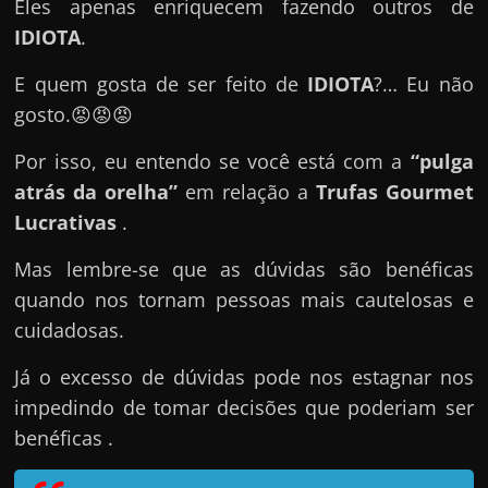
e
Eles apenas enriquecem fazendo outros de
n
IDIOTA
.
s
E quem gosta de ser feito de
IDIOTA
?… Eu não
a
gosto.😡😡😡
n
d
Por isso, eu entendo se você está com a
“pulga
o
atrás da orelha”
em relação a
Trufas Gourmet
e
Lucrativas
.
m
Mas lembre-se que as dúvidas são benéficas
c
quando nos tornam pessoas mais cautelosas e
o
cuidadosas.
m
o
Já o excesso de dúvidas pode nos estagnar nos
g
impedindo de tomar decisões que poderiam ser
a
benéficas .
n