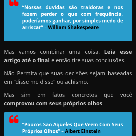
h
“Nossas duvidas são traidoras e nos
a
fazem perder o que com frequência,
r
poderíamos ganhar, por simples medo de
u
arriscar”
–
William Shakespeare
m
d
Mas vamos combinar uma coisa:
Leia esse
i
artigo até o final
e então tire suas conclusões.
n
h
Não Permita que suas decisões sejam baseadas
e
em “disse me disse” ou achismo.
i
r
Mas sim em fatos concretos que você
o
comprovou com seus próprios olhos
.
e
x
“Poucos São Aqueles Que Veem Com Seus
t
Próprios Olhos”
–
Albert Einstein