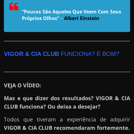
h
a
“Poucos São Aqueles Que Veem Com Seus
r
Próprios Olhos”
–
Albert Einstein
u
m
d
i
VIGOR & CIA CLUB
FUNCIONA? É BOM?
n
h
e
i
VEJA O VÍDEO:
r
Mas e que dizer dos resultados? VIGOR & CIA
o
CLUB funciona? Ou deixa a desejar?
e
x
Todos que tiveram a experiência de adquirir
t
VIGOR & CIA CLUB
recomendaram fortemente.