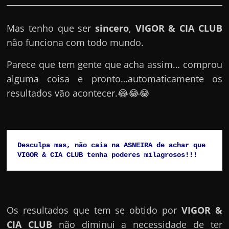
e
r
Mas tenho que ser
sincero
,
VIGOR & CIA CLUB
n
não funciona com todo mundo.
e
t
Parece que tem gente que acha assim… comprou
?
alguma coisa e pronto…automaticamente os
M
resultados vão acontecer.😂😂😂
a
s
c
o
Desculpa mas, não caia na ASNEIRA de achar que 
VIGOR & CIA CLUB tenha poderes milagrosos!!!
m
o
?
🤔
Os resultados que tem se obtido por
VIGOR &
CIA CLUB
não diminui a necessidade de ter