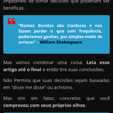
impedindo de tomar decisões que poderiam ser
e
benéficas .
n
s
a
“Nossas duvidas são traidoras e nos
n
fazem perder o que com frequência,
d
poderíamos ganhar, por simples medo de
arriscar”
–
William Shakespeare
o
e
m
Mas vamos combinar uma coisa:
Leia esse
c
artigo até o final
e então tire suas conclusões.
o
m
Não Permita que suas decisões sejam baseadas
o
em “disse me disse” ou achismo.
g
Mas sim em fatos concretos que você
a
comprovou com seus próprios olhos
.
n