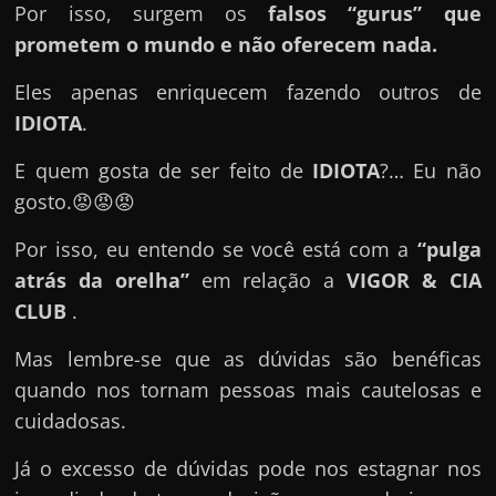
u
Por isso, surgem os
falsos “gurus” que
e
prometem o mundo e não oferecem nada.
l
Eles apenas enriquecem fazendo outros de
e
IDIOTA
.
c
h
E quem gosta de ser feito de
IDIOTA
?… Eu não
e
gosto.😡😡😡
f
Por isso, eu entendo se você está com a
“pulga
e
atrás da orelha”
em relação a
VIGOR & CIA
c
CLUB
.
h
a
Mas lembre-se que as dúvidas são benéficas
t
quando nos tornam pessoas mais cautelosas e
o
cuidadosas.
?
Já o excesso de dúvidas pode nos estagnar nos
P