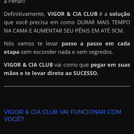
a Pena!!!
h
a
Definitivamente,
VIGOR & CIA CLUB
é a
solução
r
que você precisa em como DURAR MAIS TEMPO
d
NA CAMA E AUMENTAR SEU PÊNIS EM ATÉ 9CM.
i
n
Nós vamos te levar
passo a passo em cada
h
etapa
sem esconder nada e sem segredos.
e
VIGOR & CIA CLUB
vai como que
pegar em suas
i
mãos e te levar direto ao SUCESSO.
r
o
n
a
i
VIGOR & CIA CLUB VAI FUNCIONAR COM
n
VOCÊ?
t