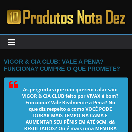
Pular
para
o
PRODUTOS
conteúdo
NOTA
DEZ
VIGOR & CIA CLUB: VALE A PENA?
FUNCIONA? CUMPRE O QUE PROMETE?
C
a
As perguntas que não querem calar são:
n
VIGOR & CIA CLUB feito por VIVAX
é bom?
s
Funciona? Vale Realmente a Pena? No
a
que diz respeito a como VOCÊ PODE
DURAR MAIS TEMPO NA CAMA E
d
AUMENTAR SEU PÊNIS EM ATÉ 9CM, dá
o
RESULTADOS? Ou é mais uma MENTIRA