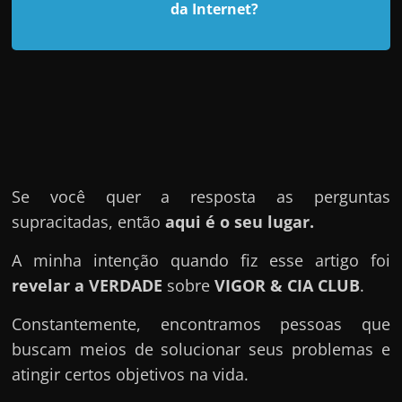
d
da Internet?
e
t
r
a
b
a
l
Se você quer a resposta as perguntas
h
supracitadas, então
aqui é o seu lugar.
a
r
A minha intenção quando fiz esse artigo foi
c
revelar a VERDADE
sobre
VIGOR & CIA CLUB
.
o
Constantemente, encontramos pessoas que
m
buscam meios de solucionar seus problemas e
a
atingir certos objetivos na vida.
q