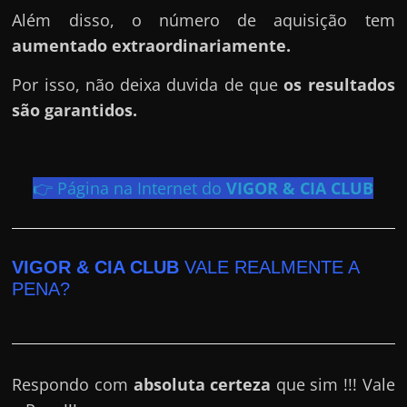
r
Além disso, o número de aquisição tem
a
aumentado extraordinariamente.
?
J
Por isso, não deixa duvida de que
os resultados
á
são garantidos.
p
e
n
👉 Página na Internet do
VIGOR & CIA CLUB
s
o
u
VIGOR & CIA CLUB
VALE REALMENTE A
e
PENA?
m
g
a
Respondo com
absoluta certeza
que sim !!! Vale
n