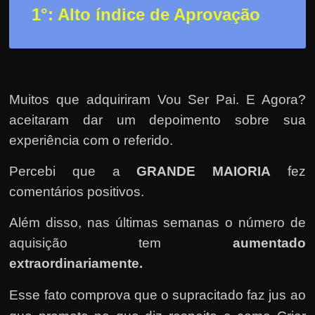
r
1°: Alto índice de Aprovação
a
?
J
á
p
Muitos que adquiriram Vou Ser Pai. E Agora?
e
aceitaram dar um depoimento sobre sua
n
experiência com o referido.
s
Percebi que a
GRANDE MAIORIA
fez
o
comentários positivos.
u
e
Além disso, nas últimas semanas o número de
m
aquisição tem
aumentado
g
extraordinariamente.
a
Esse fato comprova que o supracitado faz jus ao
n