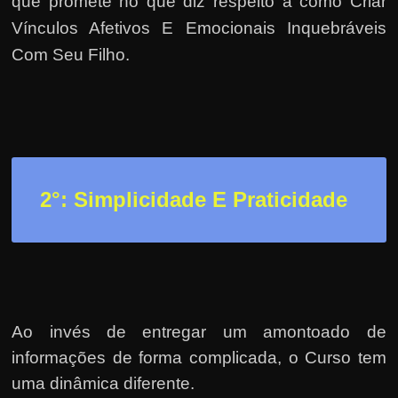
h
que promete no que diz respeito a como Criar
a
Vínculos Afetivos E Emocionais Inquebráveis
r
Com Seu Filho.
d
i
n
h
e
2
°: Simplicidade E Praticidade
i
r
o
n
a
i
Ao invés de entregar um amontoado de
n
informações de forma complicada, o Curso tem
t
uma dinâmica diferente.