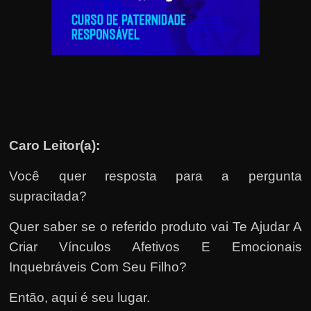
u
e
l
e
c
h
e
f
Caro Leitor(a):
e
Você quer resposta para a pergunta
c
h
supracitada?
a
Quer saber se o referido produto vai Te Ajudar A
t
Criar Vínculos Afetivos E Emocionais
o
Inquebráveis Com Seu Filho?
?
P
Então, aqui é seu lugar.