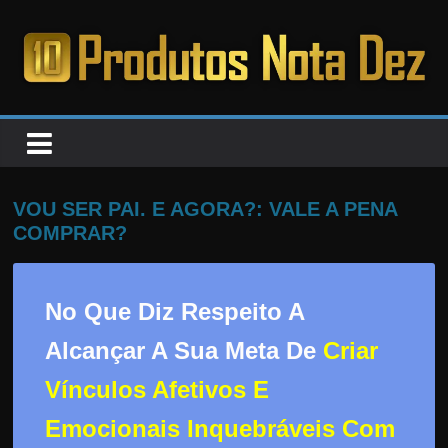
Pular
para
o
PRODUTOS
conteúdo
NOTA
DEZ
VOU SER PAI. E AGORA?: VALE A PENA
COMPRAR?
C
a
No Que Diz Respeito A
n
s
Alcançar A Sua Meta De
Criar
a
Vínculos Afetivos E
d
o
Emocionais Inquebráveis Com