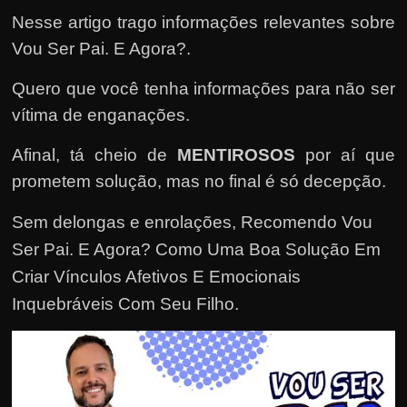
e
Nesse artigo trago informações relevantes sobre
n
Vou Ser Pai. E Agora?.
s
a
Quero que você tenha informações para não ser
n
vítima de enganações.
d
o
Afinal, tá cheio de
MENTIROSOS
por aí que
e
prometem solução, mas no final é só decepção.
m
Sem delongas e enrolações,
Recomendo Vou
c
Ser Pai. E Agora? Como Uma Boa Solução Em
o
Criar Vínculos Afetivos E Emocionais
m
Inquebráveis Com Seu Filho
.
o
g
a
n