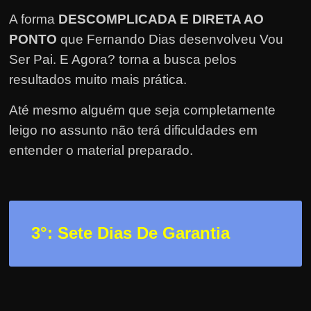
e
A forma
DESCOMPLICADA E DIRETA AO
r
PONTO
que Fernando Dias desenvolveu Vou
n
Ser Pai. E Agora? torna a busca pelos
e
t
resultados muito mais prática.
?
Até mesmo alguém que seja completamente
M
leigo no assunto não terá dificuldades em
a
entender o material preparado.
s
c
o
m
3
°: Sete Dias De Garantia
o
?
🤔