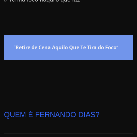
“
Retire de Cena Aquilo Que Te Tira do Foco
“
QUEM É FERNANDO DIAS?