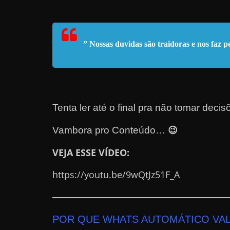
e
l
e
” Nossas duvidas são traidoras e nos faz
c
h
e
f
Tenta ler até o final pra não tomar decis
e
c
😉
Vambora pro Conteúdo…
h
VEJA ESSE VÍDEO:
a
t
https://youtu.be/9wQtJz51F_A
o
?
P
POR QUE WHATS AUTOMÁTICO
VA
e