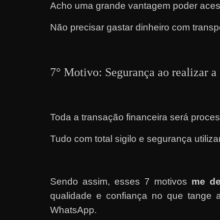
Acho uma grande vantagem poder acessa
r
n
Não precisar gastar dinheiro com transpor
e
t
?
7° Motivo: Segurança ao realizar 
M
a
s
Toda a transação financeira será proces
c
o
Tudo com total sigilo e segurança utili
m
o
?
Sendo assim, esses 7 motivos
me de
🤔
qualidade e confiança no que tange a 
WhatsApp.