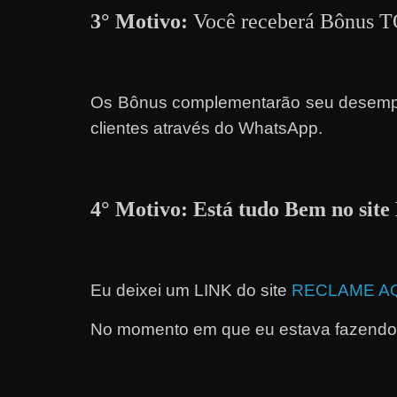
3° Motivo:
Você receberá Bônu
a
?
J
á
Os Bônus complementarão seu desempenh
p
clientes através do WhatsApp.
e
n
s
4° Motivo: Está tudo Bem no sit
o
u
e
Eu deixei um LINK do site
RECLAME A
m
g
No momento em que eu estava fazendo 
a
n
h