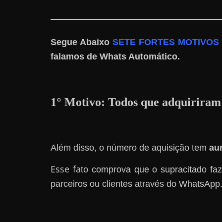
n
s
a
Segue Abaixo
SETE FORTES MOTIVOS
n
.
falamos de Whats Automático
d
o
e
1° Motivo:
Todos que adquiriram
m
c
o
Além disso, o número de aquisição tem
au
m
o
Esse fa
to comprova que o supracitado faz
g
parceiros ou clientes através do WhatsApp
a
n
h