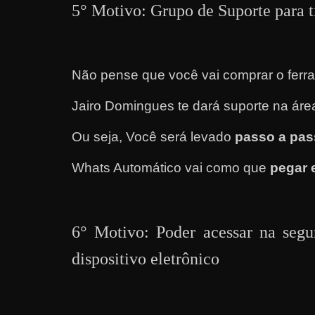
5° Motivo: Grupo de Suporte para t
a
r
d
Não pense que você vai comprar o ferra
i
n
Jairo Domingues te dará suporte na áre
h
e
Ou seja, Você será levado
passo a pas
i
Whats Automático vai como que
pegar 
r
o
n
6° Motivo: Poder acessar na segu
a
i
dispositivo eletrônico
n
t
e