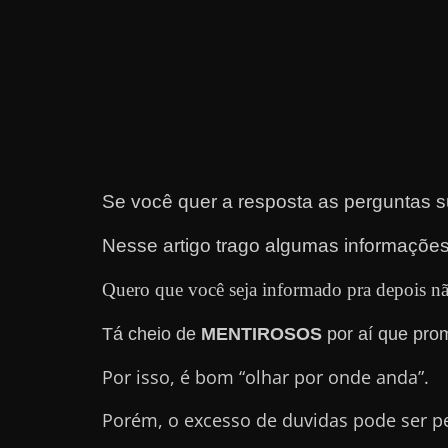
e
t
r
a
b
a
l
Se você quer a resposta as perguntas s
h
Nesse artigo trago algumas informações
a
r
Quero que você seja informado pra depois nã
c
o
Tá cheio de
MENTIROSOS
por aí que pro
m
Por isso, é bom “olhar por onde anda”.
a
q
Porém, o excesso de duvidas pode ser p
u