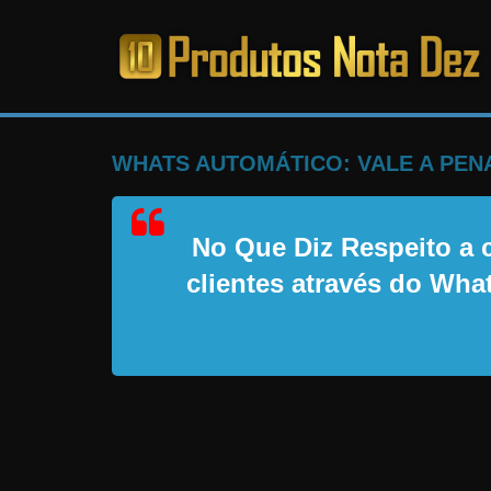
Pular
para
o
PRODUTOS
conteúdo
NOTA
WHATS AUTOMÁTICO: VALE A PE
DEZ
No Que Diz Respeito a c
C
clientes através do Wh
a
n
s
a
d
o
d