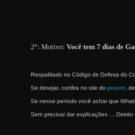
a
r
u
m
d
2
°
: Motivo:
Você tem 7 dias de Ga
i
n
h
e
Respaldado no
Código de Defesa do Co
i
Se desejar, confira no site do
procon
, d
r
o
Se nesse período você achar que Whats
e
Sem precisar dar explicações … Direito 
x
t
r