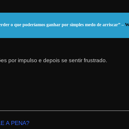
 perder o que poderíamos ganhar por simples medo de arriscar” –
W
ões por impulso e depois se sentir frustrado.
LE A PENA
?