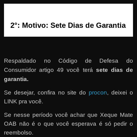
h
a
r
2°: Motivo: Sete Dias de Garantia
d
i
n
h
e
Respaldado no
Código de Defesa do
i
Consumidor artigo 49 você terá
sete dias de
r
garantia.
o
Se desejar, confira no site do
procon
, deixei o
n
LINK pra você.
a
i
Se nesse período você achar que Xeque Mate
n
OAB não é o que você esperava é só pedir o
t
reembolso.