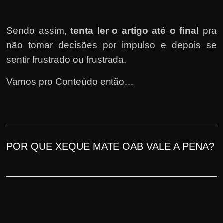
h
a
r
Sendo assim,
tenta ler o artigo até o final
pra
u
não tomar decisões por impulso e depois se
m
sentir frustrado ou frus
trada
.
d
Vamos pro Conteúdo então…
i
n
h
e
i
POR QUE XEQUE MATE OAB
VALE A PENA
?
r
o
e
x
t