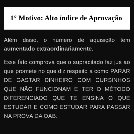
r
a
?
1° Motivo: Alto índice de Aprovação
J
á
Além disso, o número de aquisição tem
p
aumentado extraordinariamente.
e
n
Esse fa
to comprova que o supracitado faz jus ao
s
que promete no que diz respeito a como PARAR
o
DE GASTAR DINHEIRO COM CURSINHOS
u
QUE NÃO FUNCIONAM E TER O MÉTODO
e
DIFERENCIADO QUE TE ENSINA O QUE
m
ESTUDAR E COMO ESTUDAR PARA PASSAR
g
NA PROVA DA OAB.
a
n