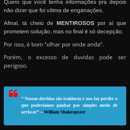
e
Quero que você tenha informações pra depois
n
não dizer que foi vítima de enganações.
s
Afinal, tá cheio de
MENTIROSOS
por aí que
a
prometem solução, mas no final é só decepção.
n
d
Por isso, é bom “olhar por onde anda”.
o
Porém, o excesso de duvidas pode ser
e
perigoso.
m
c
o
m
o
” Nossas duvidas são traidoras e nos faz perder o
que poderíamos ganhar por sim
ples medo de
g
arriscar” –
William Shakespeare
a
n