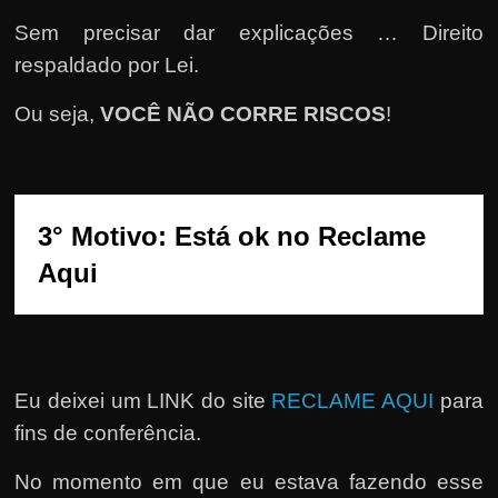
e
r
Sem precisar dar explicações … Direito
n
respaldado por Lei.
e
Ou seja,
VOCÊ NÃO CORRE RISCOS
!
t
?
M
a
3° Motivo: Está ok no Reclame 
s
Aqui
c
o
m
o
Eu deixei um LINK do site
RECLAME AQUI
para
?
fins de conferência.
🤔
No momento em que eu estava fazendo esse