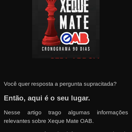
u
e
l
e
c
h
e
f
e
c
h
Você quer resposta a pergunta supracitada?
a
Então, aqui é o seu lugar.
t
o
Nesse artigo trago algumas informações
?
relevantes sobre Xeque Mate OAB.
P