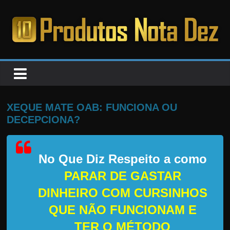
Pular
para
o
PRODUTOS
conteúdo
NOTA
DEZ
XEQUE MATE OAB: FUNCIONA OU
DECEPCIONA?
C
a
No Que Diz Respeito a como
n
s
PARAR DE GASTAR
a
DINHEIRO COM CURSINHOS
d
QUE NÃO FUNCIONAM E
o
TER O MÉTODO