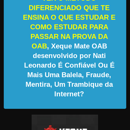
d
DIFERENCIADO QUE TE
e
ENSINA O QUE ESTUDAR E
t
r
COMO ESTUDAR PARA
a
PASSAR NA PROVA DA
b
OAB
, Xeque Mate OAB
a
desenvolvido por Nati
l
Leonardo É Confiável Ou É
h
a
Mais Uma Balela, Fraude,
r
Mentira, Um Trambique da
c
Internet?
o
m
a
q